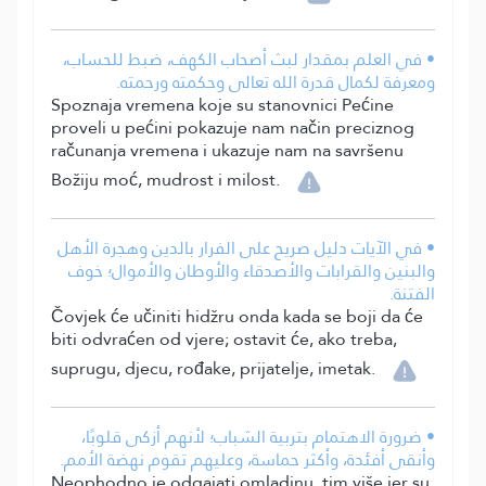
• في العلم بمقدار لبث أصحاب الكهف، ضبط للحساب،
ومعرفة لكمال قدرة الله تعالى وحكمته ورحمته.
Spoznaja vremena koje su stanovnici Pećine
proveli u pećini pokazuje nam način preciznog
računanja vremena i ukazuje nam na savršenu
Božiju moć, mudrost i milost.
• في الآيات دليل صريح على الفرار بالدين وهجرة الأهل
والبنين والقرابات والأصدقاء والأوطان والأموال؛ خوف
الفتنة.
Čovjek će učiniti hidžru onda kada se boji da će
biti odvraćen od vjere; ostavit će, ako treba,
suprugu, djecu, rođake, prijatelje, imetak.
• ضرورة الاهتمام بتربية الشباب؛ لأنهم أزكى قلوبًا،
وأنقى أفئدة، وأكثر حماسة، وعليهم تقوم نهضة الأمم.
Neophodno je odgajati omladinu, tim više jer su