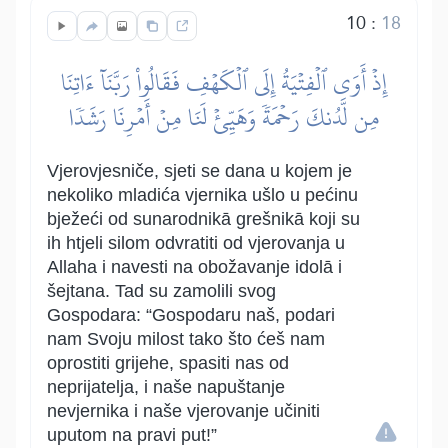
10
:
18
إِذۡ أَوَى ٱلۡفِتۡيَةُ إِلَى ٱلۡكَهۡفِ فَقَالُواْ رَبَّنَآ ءَاتِنَا
مِن لَّدُنكَ رَحۡمَةٗ وَهَيِّئۡ لَنَا مِنۡ أَمۡرِنَا رَشَدٗا
Vjerovjesniče, sjeti se dana u kojem je
nekoliko mladića vjernika ušlo u pećinu
bježeći od sunarodnikā grešnikā koji su
ih htjeli silom odvratiti od vjerovanja u
Allaha i navesti na obožavanje idolā i
šejtana. Tad su zamolili svog
Gospodara: “Gospodaru naš, podari
nam Svoju milost tako što ćeš nam
oprostiti grijehe, spasiti nas od
neprijatelja, i naše napuštanje
nevjernika i naše vjerovanje učiniti
uputom na pravi put!”