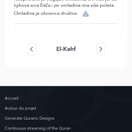
njihova srca čišća i jer omladina ima više poleta.
Omladina je okosnica društva.
El-Kehf
Accueil
Autour du projet
Generate Quranic Designs
Continuous streaming of the Quran