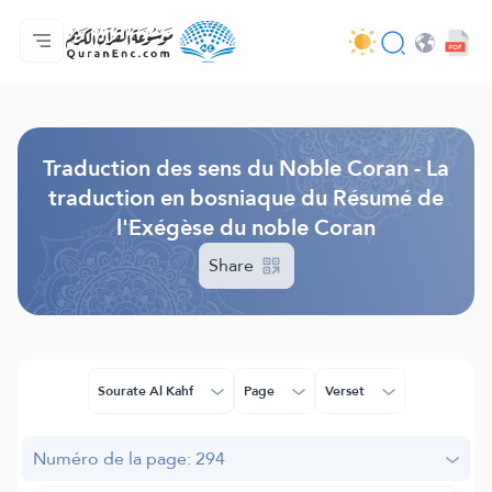
Accueil
Index des traductions
Audio
Services des développeurs du site - API
Autour du projet
Nous contacter
Langue
Browse Old Version
Traduction des sens du Noble Coran - La
traduction en bosniaque du Résumé de
l'Exégèse du noble Coran
Share
Sourate Al Kahf
Page
Verset
Numéro de la page: 294