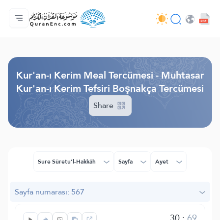
Anasayfa
Mealler Fihristi
Audio
Geliştirici Hizmetleri - API
Proje Hakkında
Biz bilen hab
Geçerli dil
Browse Old Version
Kur'an-ı Kerim Meal Tercümesi - Muhtasar
Kur'an-ı Kerim Tefsiri Boşnakça Tercümesi
Share
Sure Sûretu'l-Hakkâh
Sayfa
Ayet
Sayfa numarası: 567
30
:
69