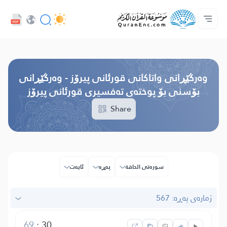
خزمەتگوزاریەکانی پەرەپێدەران - API
پێڕستی وه‌رگێڕاوه‌كان
په‌یوه‌ندیمان پێوه‌ بكه‌
دەربارەی پرۆژە
سه‌ره‌كی
Audio
زمان
Browse Old Version
وه‌رگێڕانی واتاکانی قورئانی پیرۆز - وەرگێڕانی
بۆسنی بۆ پوختەی تەفسیری قورئانی پیرۆز
Share
سوره‌تی الحاقة
پەڕە
ئایه‌ت
ژمارەی پەڕە: 567
69
:
30