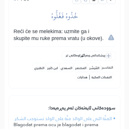
خُذُوهُ فَغُلُّوهُ
Reći će se melekima: uzmite ga i
skupite mu ruke prema vratu (u okove).
پیشاندانی وەرگێڕاوەکانی تر
التفاسير:
المُيسَّر
المختصر
السعدي
ابن كثير
الطبري
|
النفحات المكية
هدايات
سوودەکانی ئایەتەکان لەم پەڕەیەدا:
• المِنَّة التي على الوالد مِنَّة على الولد تستوجب الشكر.
Blagodat prema ocu je blagodat i prema