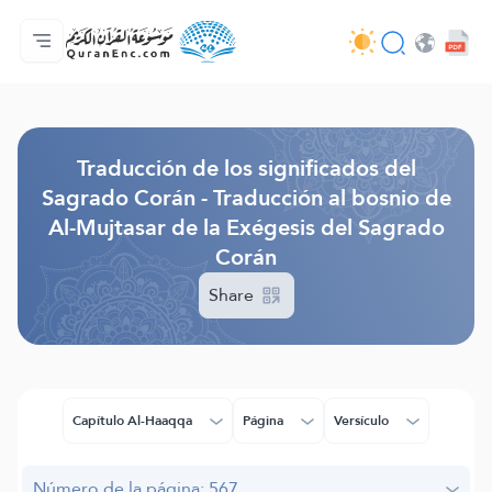
Página principal
Índice de traducciones
Audio
Servicios de desarrolladores - API
Sobre el proyecto
Contáctanos
Idioma
Browse Old Version
Traducción de los significados del
Sagrado Corán - Traducción al bosnio de
Al-Mujtasar de la Exégesis del Sagrado
Corán
Share
Capítulo Al-Haaqqa
Página
Versículo
Número de la página: 567