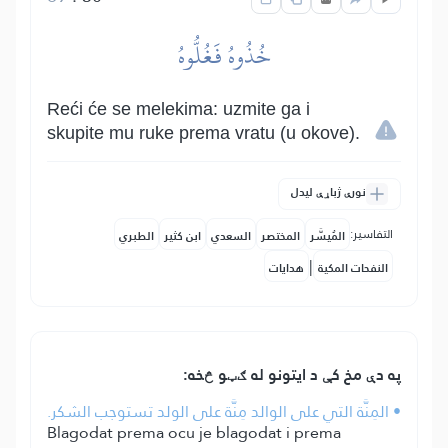
خُذُوهُ فَغُلُّوهُ
Reći će se melekima: uzmite ga i
skupite mu ruke prema vratu (u okove).
نورې ژباړې لیدل
التفاسير:
المُيسَّر
المختصر
السعدي
ابن كثير
الطبري
|
النفحات المكية
هدايات
په دې مخ کې د ایتونو له ګټو څخه:
• المِنَّة التي على الوالد مِنَّة على الولد تستوجب الشكر.
Blagodat prema ocu je blagodat i prema