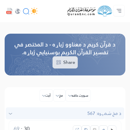
ژبه
Audio
کور‌پاڼه
د پروژې په اړه
د ژباړو فهرست
مونږ سره اړیکه ونیسه
د پراختیا ورکوونکو چوپړتیاوې - API
Browse Old Version
د قرآن کریم د معناوو ژباړه - د المختصر في
تفسیر القرآن الکریم بوسنیایي ژباړه.
Share
سورت حاقه
مخ
آیت
د مخ شمېره: 567
69
:
30