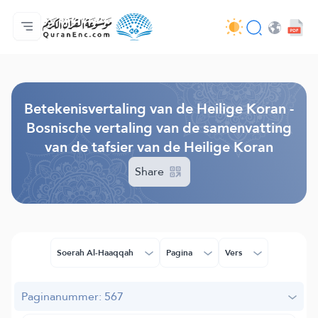
Homepagina
Inhoudsopgave van de vertalingen
Audio
Diensten voor ontwikkelaars - API
Over het project
Contacteer ons
Taal
Browse Old Version
Betekenisvertaling van de Heilige Koran -
Bosnische vertaling van de samenvatting
van de tafsier van de Heilige Koran
Share
Soerah Al-Haaqqah
Pagina
Vers
Paginanummer: 567