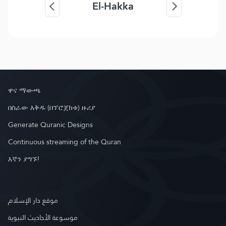
El-Hakka
ዋና ማውጫ
በስራው እቅዱ (በፕሮጀክቱ) ዙሪያ
Generate Quranic Designs
Continuous streaming of the Quran
እኛን ያግኙ!
موقع دار الإسلام
موسوعة الأحاديث النبوية