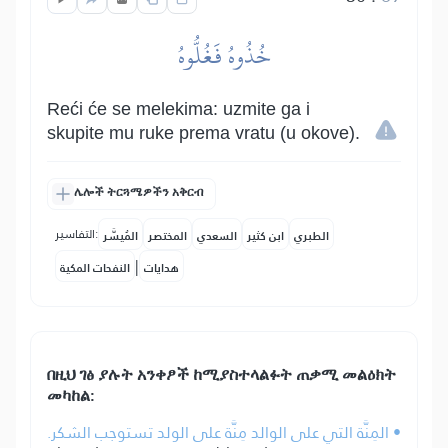
خُذُوهُ فَغُلُّوهُ
Reći će se melekima: uzmite ga i
skupite mu ruke prema vratu (u okove).
ሌሎች ትርጓሜዎችን አቅርብ
التفاسير:
الطبري
ابن كثير
السعدي
المختصر
المُيسَّر
|
هدايات
النفحات المكية
በዚህ ገፅ ያሉት አንቀፆች ከሚያስተላልፉት ጠቃሚ መልዕክት
መካከል:
• المِنَّة التي على الوالد مِنَّة على الولد تستوجب الشكر.