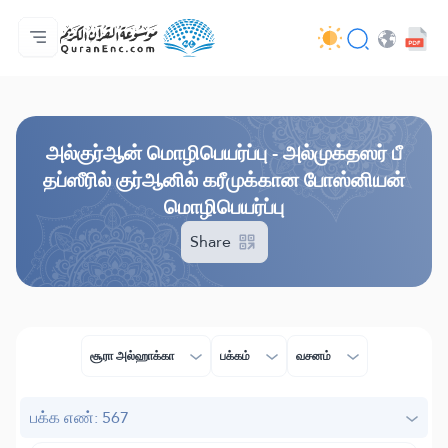
முகப்பு
மொழிபெயர்ப்பு அட்டவணை
Audio
வடிவமைப்போரின் பணிகள் - API
வேலைத் திட்டம் தொடர்பாக
எம்மோடு தொடர்புகொள்ள
மொழி
Browse Old Version
அல்குர்ஆன் மொழிபெயர்ப்பு - அல்முக்தஸர் பீ
தப்ஸீரில் குர்ஆனில் கரீமுக்கான போஸ்னியன்
மொழிபெயர்ப்பு
Share
சூரா அல்ஹாக்கா
பக்கம்
வசனம்
பக்க எண்: 567