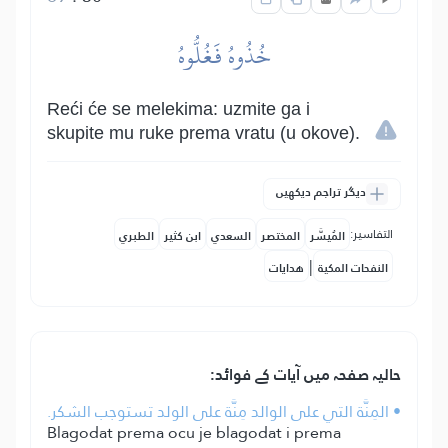
خُذُوهُ فَغُلُّوهُ
Reći će se melekima: uzmite ga i
skupite mu ruke prema vratu (u okove).
دیگر تراجم دیکھیں
التفاسير:
المُيسَّر
المختصر
السعدي
ابن كثير
الطبري
|
النفحات المكية
هدايات
حالیہ صفحہ میں آیات کے فوائد:
• المِنَّة التي على الوالد مِنَّة على الولد تستوجب الشكر.
Blagodat prema ocu je blagodat i prema