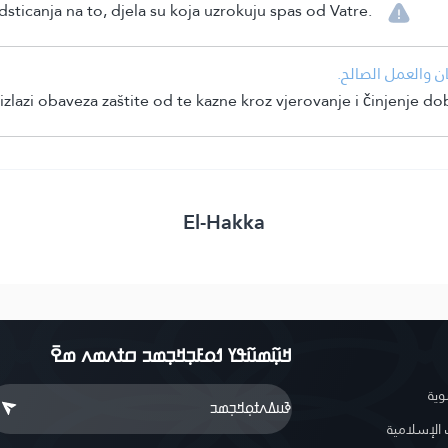
sticanja na to, djela su koja uzrokuju spas od Vatre.
• والعمل الصالح
lazi obaveza zaštite od te kazne kroz vjerovanje i činjenje dob
El-Hakka
ߞߎ߲߬ߘߎ߬ߟߌ ߗߋߓߏ߲ߞߏ߲ߘߏ ߛߙߍߘߍ ߘߐ߫
وية
لإسلامية