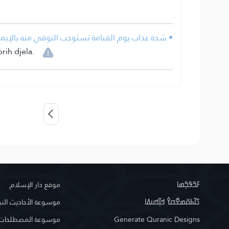
شدة عذاب يوم القيامة تستوجب التوقي منه بالإيمان .
rih djela.
ߓߏ߬ߟߏ߲߬ߘߊ
موقع دار الإسلام
ߖߊ߬ߕߋ߬ߘߐ߬ߛߌ߮ ߞߊ߲߬ߞߎߡߊ
موسوعة الأحاديث النب
موسوعة المصطلحات ا
Generate Quranic Designs