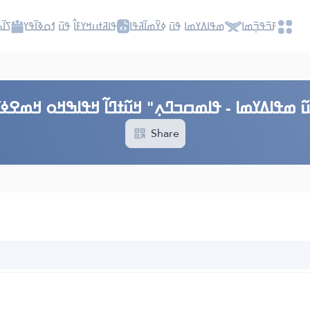
ߓߏ߬ߟߏ߲߬ߘߊ
ߘߟߊߡߌߘߊ ߟߎ߫ ߦߌ߬ߘߊ߬ߥߟߊ
ߟߊߥߙߎߞߌߓߊ߮ ߟߎ߬ ߗߋߢߊ߬ߟߌ
ߖߊ߬
߬ ߘߟߊߡߌߘߊ - ߟߊߘߛߏߣߍ߲" ߞߎ߬ߙߣߊ߬ ߞߟߊߒߞߋ ߞߘߐߦߌ
Share