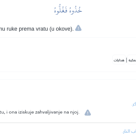
خُذُوهُ فَغُلُّوهُ
mu ruke prema vratu (u okove).
|
مكية
هدايات
• 
 i ona iziskuje zahvaljivanje na njoj.
• لنار