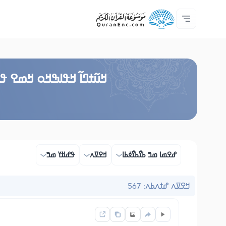
ߟߊߥߙߎߞߌߓߊ߮ ߟߎ߬ ߗߋߢߊ߬ߟߌ - API
ߘߟߊߡߌߘߊ ߟߎ߫ ߦߌ߬ߘߊ߬ߥߟߊ
ߖߊ߬ߕߋ߬ߘߐ߬ߛߌ߮ ߞߊ߲߬ߞߎߡߊ
ߊ߲ ߟߊߛߐ߬ߘߐ߲߫ ߦߊ߲߬ ߝߍ߬
ߓߏ߬ߟߏ߲߬ߘߊ
Audio
ߞߊ߲
Browse Old Version
ߞߎ߬ߙߣߊ߬ ߞߟߊߒߞߋ ߞߘߐ ߟߎ
ߝߐߘߊ ߘߏ߫ ߕߌ߯ߕߌ߯ߦߕߊ
ߞߐߜߍ
ߟߝߊߙߌ ߘߏ߫
ߞߐߜߍ ߝߙߍߕߍ: 567