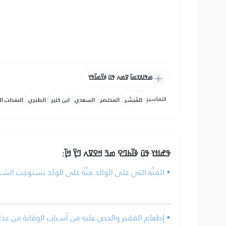
ߘߟߊߡߌߘߊ߫ ߜߘߍ ߟߎ߫ ߦߌ߬ߘߊ߬ߟߌ
التفاسير:
المُيسَّر
المختصر
السعدي
ابن كثير
الطبري
النفحات ال
ߟߝߊߙߌ ߟߎ߫ ߢߊ߬ߕߣߐ ߘߏ߫ ߞߐߜߍ ߣߌ߲߬ ߞߊ߲߬:
المِنَّة التي على الوالد مِنَّة على الولد تستوجب الشكر.
إطعام الفقير والحض عليه من أسباب الوقاية من عذاب ا.