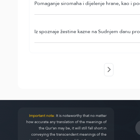
Pomaganje siromaha i dijelenje hrane, kao i pod
Iz spoznaje žestine kazne na Sudnjem danu proiz
Important note:
It is noteworthy that no matter
how accurate any translation of the meanings of
the Qur’an may be, it will still fall short in
conveying the transcendent meanings of the