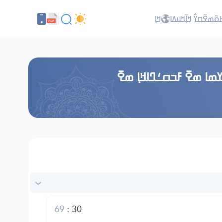
ߕߋ߬ߘߐ߬ߛߌ߮ ߞߊ߲߬ߞߎߡߊ
ߞߊ߲
ߘߊ ߘߐ߫ ߓߏߛߑߣߊߞߊ߲ ߘߐ߫
69
:
30