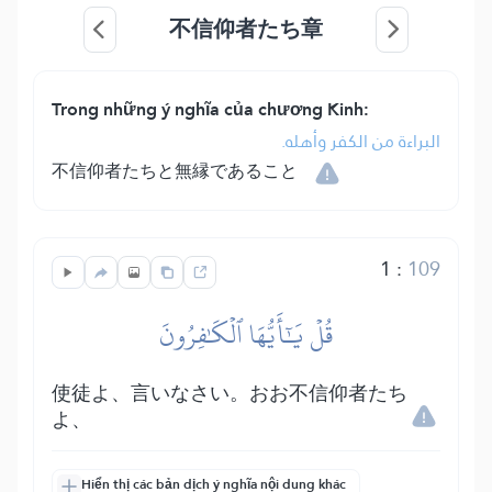
不信仰者たち章
Trong những ý nghĩa của chương Kinh:
البراءة من الكفر وأهله.
不信仰者たちと無縁であること
1
:
109
قُلۡ يَٰٓأَيُّهَا ٱلۡكَٰفِرُونَ
使徒よ、言いなさい。おお不信仰者たち
よ、
Hiển thị các bản dịch ý nghĩa nội dung khác