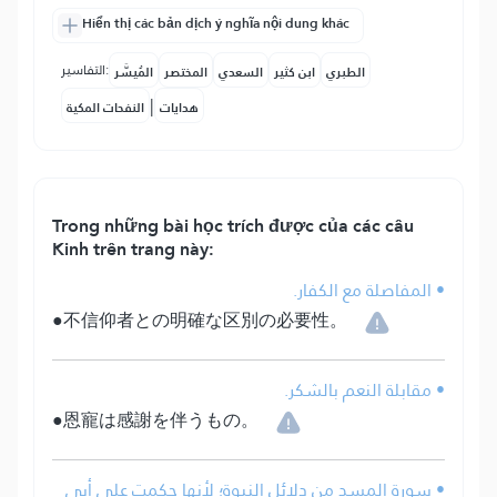
Hiển thị các bản dịch ý nghĩa nội dung khác
التفاسير:
الطبري
ابن كثير
السعدي
المختصر
المُيسَّر
|
هدايات
النفحات المكية
Trong những bài học trích được của các câu
Kinh trên trang này:
• المفاصلة مع الكفار.
●不信仰者との明確な区別の必要性。
• مقابلة النعم بالشكر.
●恩寵は感謝を伴うもの。
• سورة المسد من دلائل النبوة؛ لأنها حكمت على أبي