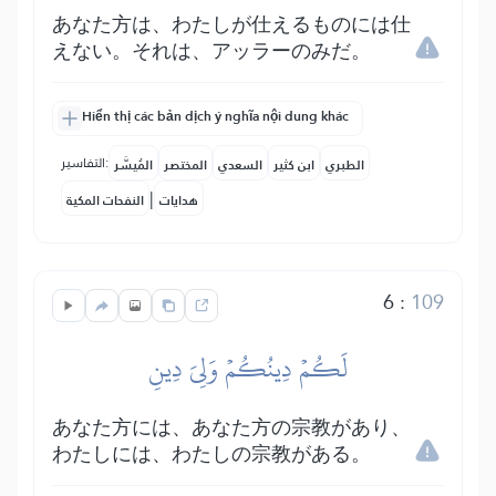
あなた方は、わたしが仕えるものには仕
えない。それは、アッラーのみだ。
Hiển thị các bản dịch ý nghĩa nội dung khác
التفاسير:
الطبري
ابن كثير
السعدي
المختصر
المُيسَّر
|
هدايات
النفحات المكية
6
:
109
لَكُمۡ دِينُكُمۡ وَلِيَ دِينِ
あなた方には、あなた方の宗教があり、
わたしには、わたしの宗教がある。