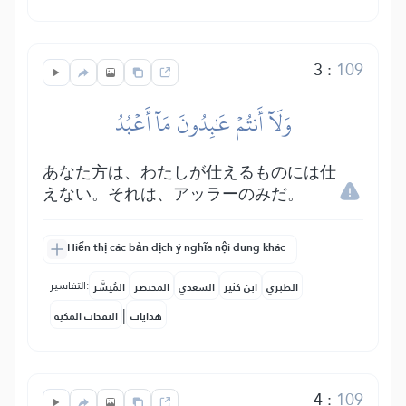
3
:
109
وَلَآ أَنتُمۡ عَٰبِدُونَ مَآ أَعۡبُدُ
あなた方は、わたしが仕えるものには仕
えない。それは、アッラーのみだ。
Hiển thị các bản dịch ý nghĩa nội dung khác
التفاسير:
الطبري
ابن كثير
السعدي
المختصر
المُيسَّر
|
هدايات
النفحات المكية
4
:
109