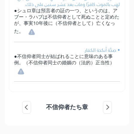
لهب بالموت كافرًا ومات بعد عشر سنين على ذلك.
●シュロ章は預言者の証の一つ、というのは、ア
ブー・ラハブは不信仰者として死ぬことと定めた
が、事実10年後に（不信仰者として）亡くなっ
た。
• صِحَّة أنكحة الكفار.
●不信仰者同士が結ばれることに意味のある事
例。（不信仰者同士の婚姻の（法的）正当性）
不信仰者たち章