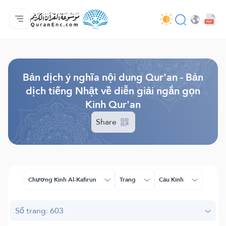
Trang chủ
Mục lục các bản dịch
Audio
Các dịch vụ của nhà phát triển - API
Về dự án
Liên hệ với chúng tôi
Ngôn ngữ
Browse Old Version
Bản dịch ý nghĩa nội dung Qur'an - Bản
dịch tiếng Nhật về diễn giải ngắn gọn
Kinh Qur'an
Share
Chương Kinh Al-Kafirun
Trang
Câu Kinh
Số trang: 603