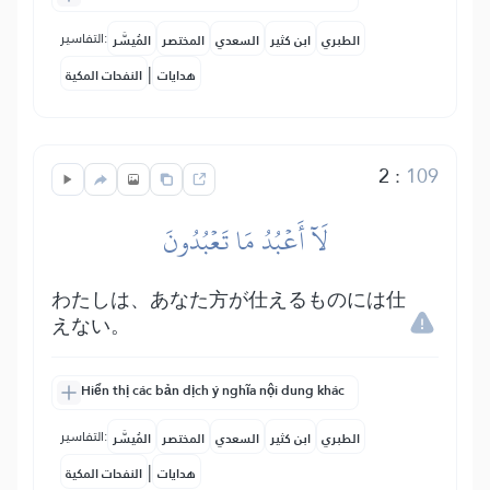
التفاسير:
الطبري
ابن كثير
السعدي
المختصر
المُيسَّر
|
هدايات
النفحات المكية
2
:
109
لَآ أَعۡبُدُ مَا تَعۡبُدُونَ
わたしは、あなた方が仕えるものには仕
えない。
Hiển thị các bản dịch ý nghĩa nội dung khác
التفاسير:
الطبري
ابن كثير
السعدي
المختصر
المُيسَّر
|
هدايات
النفحات المكية