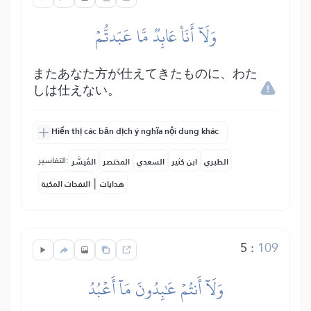
وَلَآ أَنَا۠ عَابِدٞ مَّا عَبَدتُّمۡ
またあなた方が仕えてきたものに、わた
しは仕えない。
Hiển thị các bản dịch ý nghĩa nội dung khác
التفاسير:
الطبري
ابن كثير
السعدي
المختصر
المُيسَّر
|
هدايات
النفحات المكية
5
:
109
وَلَآ أَنتُمۡ عَٰبِدُونَ مَآ أَعۡبُدُ