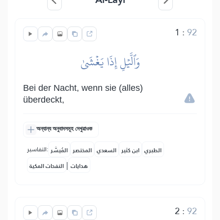
1
:
92
وَٱلَّيۡلِ إِذَا يَغۡشَىٰ
Bei der Nacht, wenn sie (alles)
überdeckt,
অন্যান্য অনুবাদসমূহ দেখুৱাওক
التفاسير:
الطبري
ابن كثير
السعدي
المختصر
المُيسَّر
|
هدايات
النفحات المكية
2
:
92