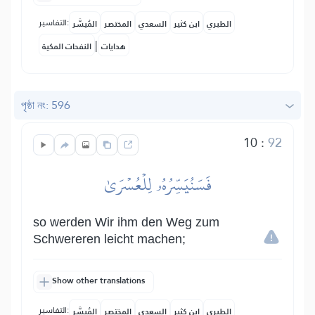
التفاسير:
الطبري
ابن كثير
السعدي
المختصر
المُيسَّر
|
هدايات
النفحات المكية
পৃষ্ঠা নং: 596
10
:
92
فَسَنُيَسِّرُهُۥ لِلۡعُسۡرَىٰ
so werden Wir ihm den Weg zum
Schwereren leicht machen;
Show other translations
التفاسير:
الطبري
ابن كثير
السعدي
المختصر
المُيسَّر