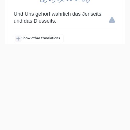
Und Uns gehört wahrlich das Jenseits
und das Diesseits.
Show other translations
التفاسير:
الطبري
ابن كثير
السعدي
المختصر
المُيسَّر
|
هدايات
النفحات المكية
14
:
92
فَأَنذَرۡتُكُمۡ نَارٗا تَلَظَّىٰ
So habe Ich euch gewarnt vor einem
Feuer, das lodert,