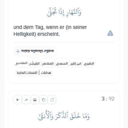
وَٱلنَّهَارِ إِذَا تَجَلَّىٰ
und dem Tag, wenn er (in seiner
Helligkeit) erscheint,
অন্যান্য অনুবাদসমূহ দেখুৱাওক
التفاسير:
الطبري
ابن كثير
السعدي
المختصر
المُيسَّر
|
هدايات
النفحات المكية
3
:
92
وَمَا خَلَقَ ٱلذَّكَرَ وَٱلۡأُنثَىٰٓ