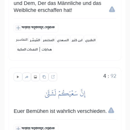
und Dem, Der das Männliche und das
Weibliche erschaffen hat!
অন্যান্য অনুবাদসমূহ দেখুৱাওক
التفاسير:
الطبري
ابن كثير
السعدي
المختصر
المُيسَّر
|
هدايات
النفحات المكية
4
:
92
إِنَّ سَعۡيَكُمۡ لَشَتَّىٰ
Euer Bemühen ist wahrlich verschieden.
অন্যান্য অনুবাদসমূহ দেখুৱাওক