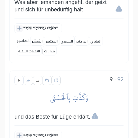
Was aber jemanden angeht, der geizt
und sich für unbedürftig hält
অন্যান্য অনুবাদসমূহ দেখুৱাওক
التفاسير:
الطبري
ابن كثير
السعدي
المختصر
المُيسَّر
|
هدايات
النفحات المكية
9
:
92
وَكَذَّبَ بِٱلۡحُسۡنَىٰ
und das Beste für Lüge erklärt,
অন্যান্য অনুবাদসমূহ দেখুৱাওক