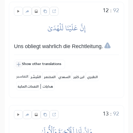
12
:
92
إِنَّ عَلَيۡنَا لَلۡهُدَىٰ
Uns obliegt wahrlich die Rechtleitung.
Show other translations
التفاسير:
الطبري
ابن كثير
السعدي
المختصر
المُيسَّر
|
هدايات
النفحات المكية
13
:
92
وَإِنَّ لَنَا لَلۡأٓخِرَةَ وَٱلۡأُولَىٰ