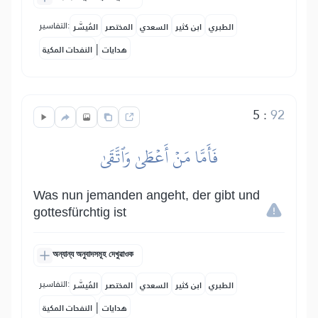
التفاسير:
الطبري
ابن كثير
السعدي
المختصر
المُيسَّر
|
هدايات
النفحات المكية
5
:
92
فَأَمَّا مَنۡ أَعۡطَىٰ وَٱتَّقَىٰ
Was nun jemanden angeht, der gibt und
gottesfürchtig ist
অন্যান্য অনুবাদসমূহ দেখুৱাওক
التفاسير:
الطبري
ابن كثير
السعدي
المختصر
المُيسَّر
|
هدايات
النفحات المكية