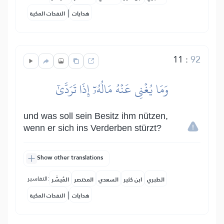
|
هدايات
النفحات المكية
11
:
92
وَمَا يُغۡنِي عَنۡهُ مَالُهُۥٓ إِذَا تَرَدَّىٰٓ
und was soll sein Besitz ihm nützen,
wenn er sich ins Verderben stürzt?
Show other translations
التفاسير:
الطبري
ابن كثير
السعدي
المختصر
المُيسَّر
|
هدايات
النفحات المكية