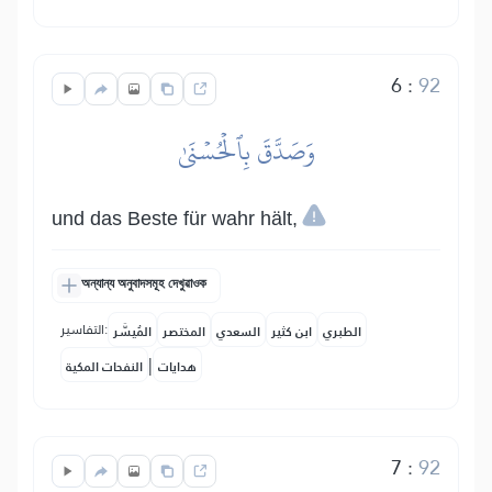
6
:
92
وَصَدَّقَ بِٱلۡحُسۡنَىٰ
und das Beste für wahr hält,
অন্যান্য অনুবাদসমূহ দেখুৱাওক
التفاسير:
الطبري
ابن كثير
السعدي
المختصر
المُيسَّر
|
هدايات
النفحات المكية
7
:
92