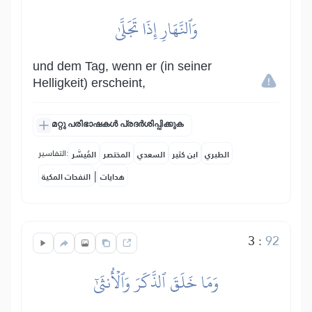
وَٱلنَّهَارِ إِذَا تَجَلَّىٰ
und dem Tag, wenn er (in seiner
Helligkeit) erscheint,
മറ്റു പരിഭാഷകൾ പ്രദർശിപ്പിക്കുക
التفاسير:
الطبري
ابن كثير
السعدي
المختصر
المُيسَّر
|
هدايات
النفحات المكية
3
:
92
وَمَا خَلَقَ ٱلذَّكَرَ وَٱلۡأُنثَىٰٓ