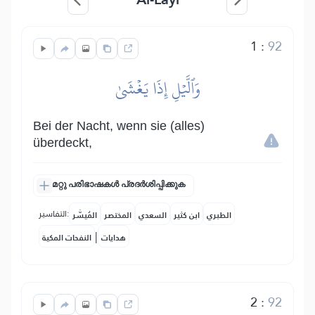
1
:
92
وَٱلَّيۡلِ إِذَا يَغۡشَىٰ
Bei der Nacht, wenn sie (alles)
überdeckt,
മറ്റു പരിഭാഷകൾ പ്രദർശിപ്പിക്കുക
التفاسير:
الطبري
ابن كثير
السعدي
المختصر
المُيسَّر
|
هدايات
النفحات المكية
2
:
92