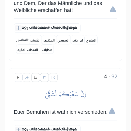
und Dem, Der das Männliche und das
Weibliche erschaffen hat!
മറ്റു പരിഭാഷകൾ പ്രദർശിപ്പിക്കുക
التفاسير:
الطبري
ابن كثير
السعدي
المختصر
المُيسَّر
|
هدايات
النفحات المكية
4
:
92
إِنَّ سَعۡيَكُمۡ لَشَتَّىٰ
Euer Bemühen ist wahrlich verschieden.
മറ്റു പരിഭാഷകൾ പ്രദർശിപ്പിക്കുക