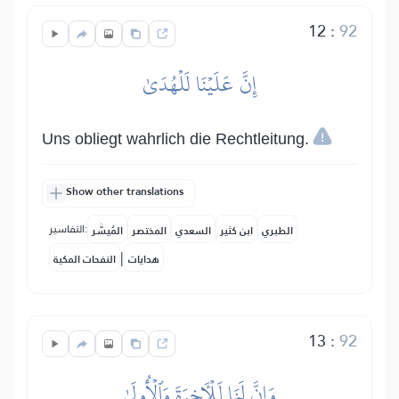
12
:
92
إِنَّ عَلَيۡنَا لَلۡهُدَىٰ
Uns obliegt wahrlich die Rechtleitung.
Show other translations
التفاسير:
الطبري
ابن كثير
السعدي
المختصر
المُيسَّر
|
هدايات
النفحات المكية
13
:
92
وَإِنَّ لَنَا لَلۡأٓخِرَةَ وَٱلۡأُولَىٰ