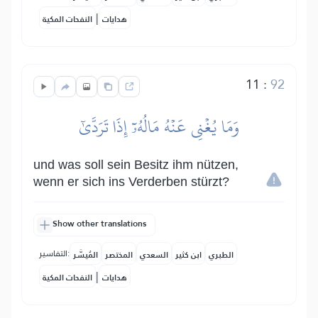
|
هدايات
النفحات المكية
11
:
92
وَمَا يُغۡنِي عَنۡهُ مَالُهُۥٓ إِذَا تَرَدَّىٰٓ
und was soll sein Besitz ihm nützen,
wenn er sich ins Verderben stürzt?
Show other translations
التفاسير:
الطبري
ابن كثير
السعدي
المختصر
المُيسَّر
|
هدايات
النفحات المكية