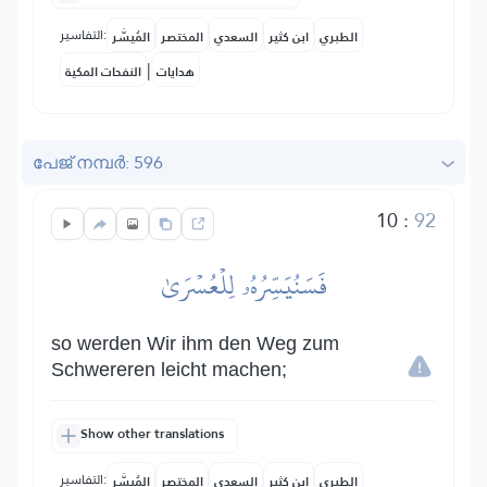
التفاسير:
الطبري
ابن كثير
السعدي
المختصر
المُيسَّر
|
هدايات
النفحات المكية
പേജ് നമ്പർ: 596
10
:
92
فَسَنُيَسِّرُهُۥ لِلۡعُسۡرَىٰ
so werden Wir ihm den Weg zum
Schwereren leicht machen;
Show other translations
التفاسير:
الطبري
ابن كثير
السعدي
المختصر
المُيسَّر