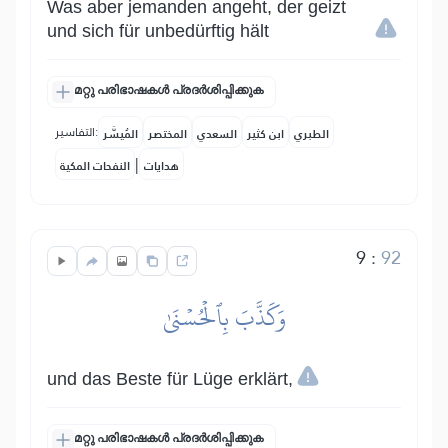
Was aber jemanden angeht, der geizt
und sich für unbedürftig hält
മറ്റു പരിഭാഷകൾ പ്രദർശിപ്പിക്കുക
التفاسير:
الطبري
ابن كثير
السعدي
المختصر
المُيسَّر
|
هدايات
النفحات المكية
9
:
92
وَكَذَّبَ بِٱلۡحُسۡنَىٰ
und das Beste für Lüge erklärt,
മറ്റു പരിഭാഷകൾ പ്രദർശിപ്പിക്കുക