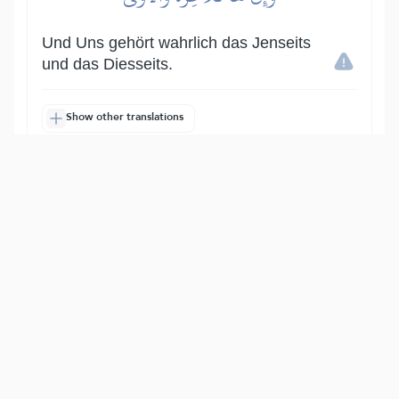
Und Uns gehört wahrlich das Jenseits
und das Diesseits.
Show other translations
التفاسير:
الطبري
ابن كثير
السعدي
المختصر
المُيسَّر
|
هدايات
النفحات المكية
14
:
92
فَأَنذَرۡتُكُمۡ نَارٗا تَلَظَّىٰ
So habe Ich euch gewarnt vor einem
Feuer, das lodert,