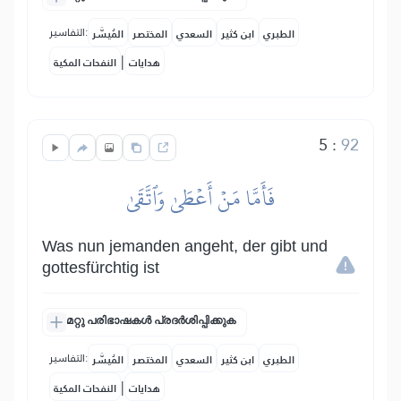
التفاسير:
الطبري
ابن كثير
السعدي
المختصر
المُيسَّر
|
هدايات
النفحات المكية
5
:
92
فَأَمَّا مَنۡ أَعۡطَىٰ وَٱتَّقَىٰ
Was nun jemanden angeht, der gibt und
gottesfürchtig ist
മറ്റു പരിഭാഷകൾ പ്രദർശിപ്പിക്കുക
التفاسير:
الطبري
ابن كثير
السعدي
المختصر
المُيسَّر
|
هدايات
النفحات المكية