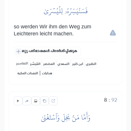
فَسَنُيَسِّرُهُۥ لِلۡيُسۡرَىٰ
so werden Wir ihm den Weg zum
Leichteren leicht machen.
മറ്റു പരിഭാഷകൾ പ്രദർശിപ്പിക്കുക
التفاسير:
الطبري
ابن كثير
السعدي
المختصر
المُيسَّر
|
هدايات
النفحات المكية
8
:
92
وَأَمَّا مَنۢ بَخِلَ وَٱسۡتَغۡنَىٰ