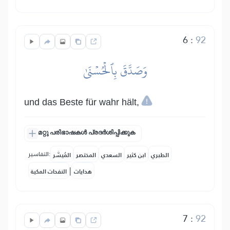
6
:
92
وَصَدَّقَ بِٱلۡحُسۡنَىٰ
und das Beste für wahr hält,
മറ്റു പരിഭാഷകൾ പ്രദർശിപ്പിക്കുക
التفاسير:
الطبري
ابن كثير
السعدي
المختصر
المُيسَّر
|
هدايات
النفحات المكية
7
:
92