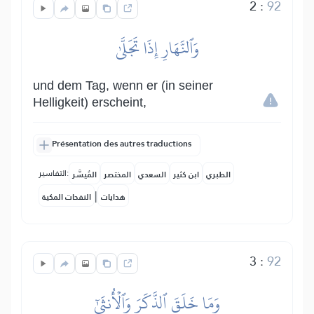
2
:
92
وَٱلنَّهَارِ إِذَا تَجَلَّىٰ
und dem Tag, wenn er (in seiner
Helligkeit) erscheint,
Présentation des autres traductions
التفاسير:
الطبري
ابن كثير
السعدي
المختصر
المُيسَّر
|
هدايات
النفحات المكية
3
:
92
وَمَا خَلَقَ ٱلذَّكَرَ وَٱلۡأُنثَىٰٓ