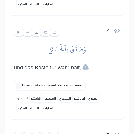
|
هدايات
النفحات المكية
6
:
92
وَصَدَّقَ بِٱلۡحُسۡنَىٰ
und das Beste für wahr hält,
Présentation des autres traductions
التفاسير:
الطبري
ابن كثير
السعدي
المختصر
المُيسَّر
|
هدايات
النفحات المكية