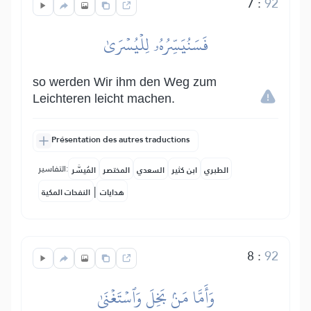
7
:
92
فَسَنُيَسِّرُهُۥ لِلۡيُسۡرَىٰ
so werden Wir ihm den Weg zum
Leichteren leicht machen.
Présentation des autres traductions
التفاسير:
الطبري
ابن كثير
السعدي
المختصر
المُيسَّر
|
هدايات
النفحات المكية
8
:
92
وَأَمَّا مَنۢ بَخِلَ وَٱسۡتَغۡنَىٰ