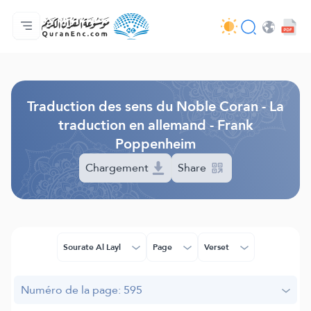
Accueil
Index des traductions
Audio
Services des développeurs du site - API
Autour du projet
Nous contacter
Langue
Browse Old Version
Traduction des sens du Noble Coran - La
traduction en allemand - Frank
Poppenheim
Chargement
Share
Sourate Al Layl
Page
Verset
Numéro de la page: 595