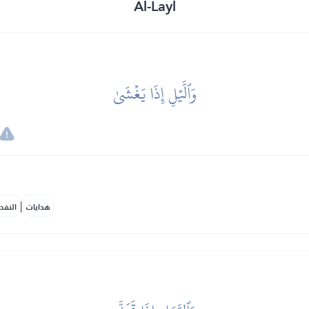
Al-Layl
وَٱلَّيۡلِ إِذَا يَغۡشَىٰ
|
هدايات
النفح