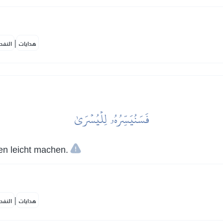
|
هدايات
النفح
فَسَنُيَسِّرُهُۥ لِلۡيُسۡرَىٰ
n leicht machen.
|
هدايات
النفح