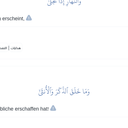
وَٱلنَّهَارِ إِذَا تَجَلَّىٰ
 erscheint,
|
هدايات
النفح
وَمَا خَلَقَ ٱلذَّكَرَ وَٱلۡأُنثَىٰٓ
liche erschaffen hat!