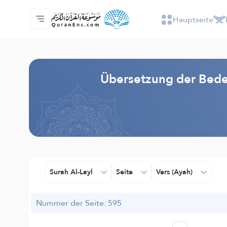
Hauptseite
Hauptseite
Inhaltsverzeichnis der Übersetzungen
Audio
Service der Entwickler - API
Über das Projekt
Kontakt
Sprache
Browse Old Version
Übersetzung der Bede
Surah Al-Layl
Seite
Vers (Ayah)
Nummer der Seite: 595