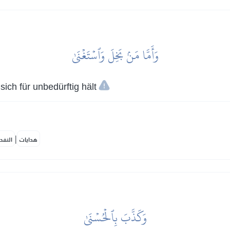
وَأَمَّا مَنۢ بَخِلَ وَٱسۡتَغۡنَىٰ
ich für unbedürftig hält
|
هدايات
النفح
وَكَذَّبَ بِٱلۡحُسۡنَىٰ