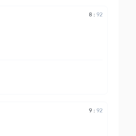
8
:
92
9
:
92