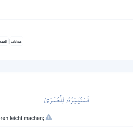
|
هدايات
النفح
فَسَنُيَسِّرُهُۥ لِلۡعُسۡرَىٰ
en leicht machen;