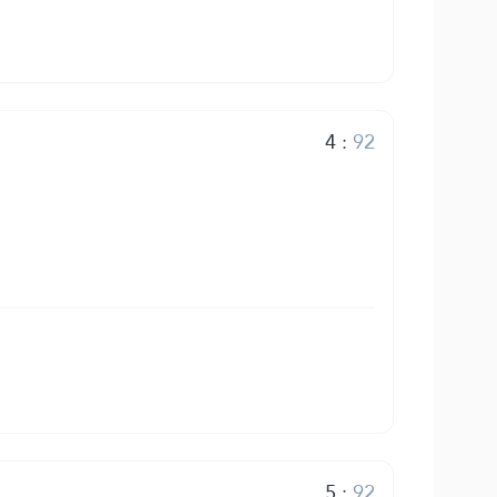
4
:
92
5
:
92