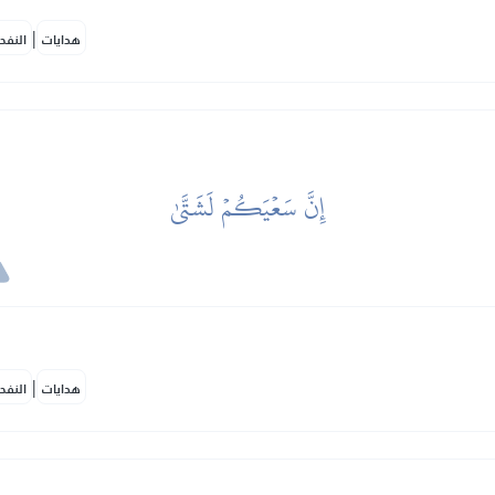
|
هدايات
النفح
إِنَّ سَعۡيَكُمۡ لَشَتَّىٰ
|
هدايات
النفح