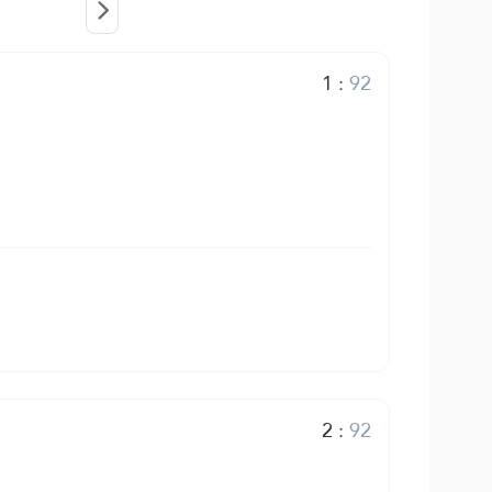
1
:
92
2
:
92