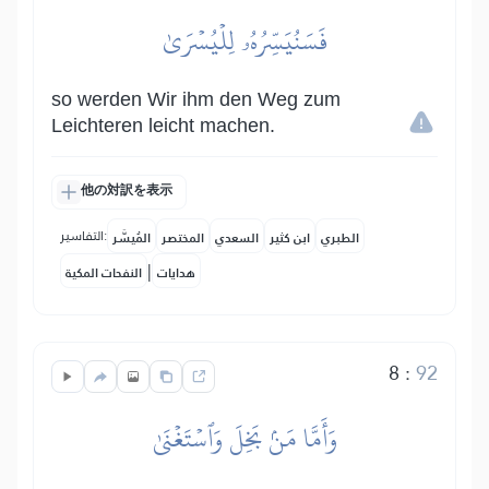
فَسَنُيَسِّرُهُۥ لِلۡيُسۡرَىٰ
so werden Wir ihm den Weg zum
Leichteren leicht machen.
他の対訳を表示
التفاسير:
الطبري
ابن كثير
السعدي
المختصر
المُيسَّر
|
هدايات
النفحات المكية
8
:
92
وَأَمَّا مَنۢ بَخِلَ وَٱسۡتَغۡنَىٰ