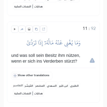
|
هدايات
النفحات المكية
11
:
92
وَمَا يُغۡنِي عَنۡهُ مَالُهُۥٓ إِذَا تَرَدَّىٰٓ
und was soll sein Besitz ihm nützen,
wenn er sich ins Verderben stürzt?
Show other translations
التفاسير:
الطبري
ابن كثير
السعدي
المختصر
المُيسَّر
|
هدايات
النفحات المكية