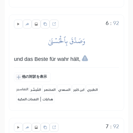
6
:
92
وَصَدَّقَ بِٱلۡحُسۡنَىٰ
und das Beste für wahr hält,
他の対訳を表示
التفاسير:
الطبري
ابن كثير
السعدي
المختصر
المُيسَّر
|
هدايات
النفحات المكية
7
:
92