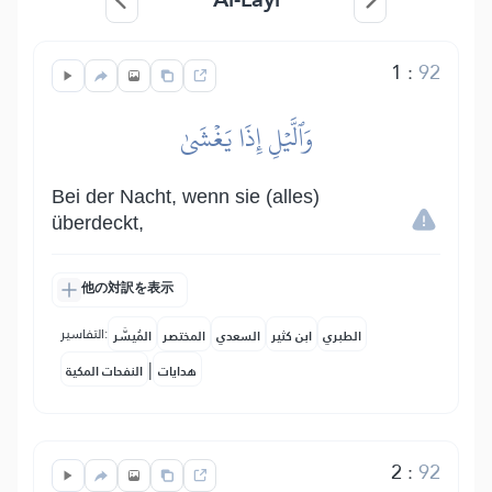
1
:
92
وَٱلَّيۡلِ إِذَا يَغۡشَىٰ
Bei der Nacht, wenn sie (alles)
überdeckt,
他の対訳を表示
التفاسير:
الطبري
ابن كثير
السعدي
المختصر
المُيسَّر
|
هدايات
النفحات المكية
2
:
92