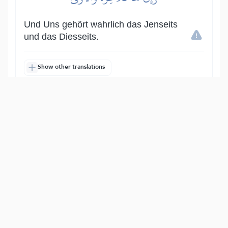
Und Uns gehört wahrlich das Jenseits
und das Diesseits.
Show other translations
التفاسير:
الطبري
ابن كثير
السعدي
المختصر
المُيسَّر
|
هدايات
النفحات المكية
14
:
92
فَأَنذَرۡتُكُمۡ نَارٗا تَلَظَّىٰ
So habe Ich euch gewarnt vor einem
Feuer, das lodert,