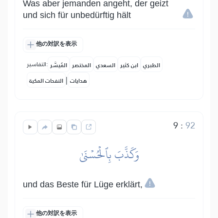
Was aber jemanden angeht, der geizt
und sich für unbedürftig hält
他の対訳を表示
التفاسير:
الطبري
ابن كثير
السعدي
المختصر
المُيسَّر
|
هدايات
النفحات المكية
9
:
92
وَكَذَّبَ بِٱلۡحُسۡنَىٰ
und das Beste für Lüge erklärt,
他の対訳を表示