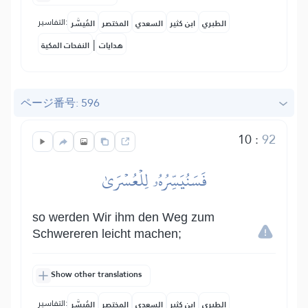
التفاسير:
الطبري
ابن كثير
السعدي
المختصر
المُيسَّر
|
هدايات
النفحات المكية
ページ番号: 596
10
:
92
فَسَنُيَسِّرُهُۥ لِلۡعُسۡرَىٰ
so werden Wir ihm den Weg zum
Schwereren leicht machen;
Show other translations
التفاسير:
الطبري
ابن كثير
السعدي
المختصر
المُيسَّر