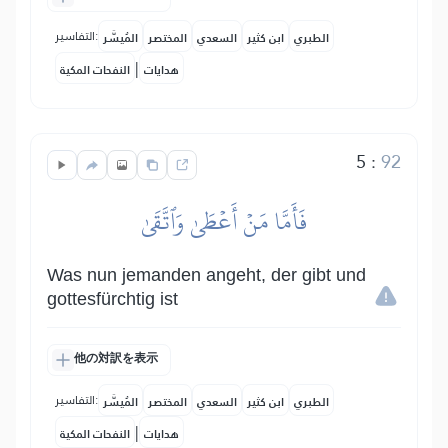
التفاسير:
الطبري
ابن كثير
السعدي
المختصر
المُيسَّر
|
هدايات
النفحات المكية
5
:
92
فَأَمَّا مَنۡ أَعۡطَىٰ وَٱتَّقَىٰ
Was nun jemanden angeht, der gibt und
gottesfürchtig ist
他の対訳を表示
التفاسير:
الطبري
ابن كثير
السعدي
المختصر
المُيسَّر
|
هدايات
النفحات المكية