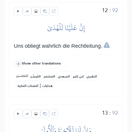
12
:
92
إِنَّ عَلَيۡنَا لَلۡهُدَىٰ
Uns obliegt wahrlich die Rechtleitung.
Show other translations
التفاسير:
الطبري
ابن كثير
السعدي
المختصر
المُيسَّر
|
هدايات
النفحات المكية
13
:
92
وَإِنَّ لَنَا لَلۡأٓخِرَةَ وَٱلۡأُولَىٰ