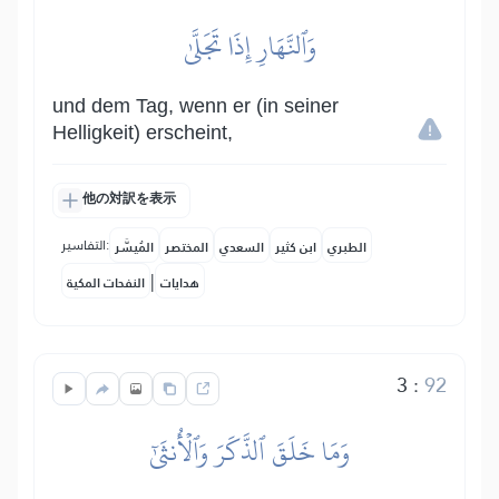
وَٱلنَّهَارِ إِذَا تَجَلَّىٰ
und dem Tag, wenn er (in seiner
Helligkeit) erscheint,
他の対訳を表示
التفاسير:
الطبري
ابن كثير
السعدي
المختصر
المُيسَّر
|
هدايات
النفحات المكية
3
:
92
وَمَا خَلَقَ ٱلذَّكَرَ وَٱلۡأُنثَىٰٓ