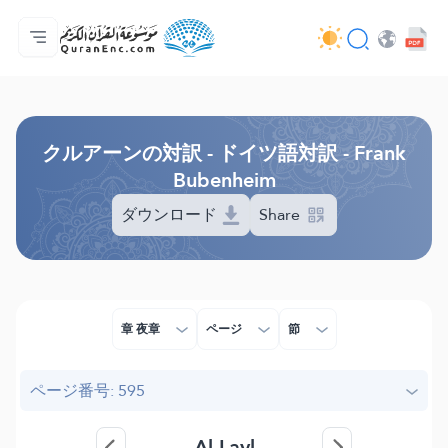
ホーム
対訳の目次
Audio
開発者向け提供サービス - API
事業内容
お問い合わせ
言語
Browse Old Version
クルアーンの対訳 - ドイツ語対訳 - Frank
Bubenheim
ダウンロード
Share
章 夜章
ページ
節
ページ番号: 595
Al-Layl