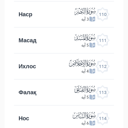
ﰛ
Наср
110
3 آیه
ﰜ
Масад
111
5 آیه
ﰝ
Ихлос
112
4 آیه
ﰞ
Фалақ
113
5 آیه
ﰟ
Нос
114
6 آیه