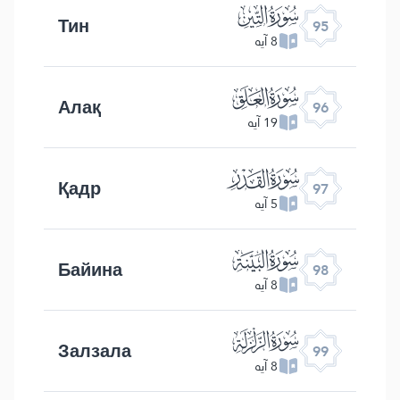
ﰌ
Тин
95
8 آیه
ﰍ
Алақ
96
19 آیه
ﰎ
Қадр
97
5 آیه
ﰏ
Байина
98
8 آیه
ﰐ
Залзала
99
8 آیه