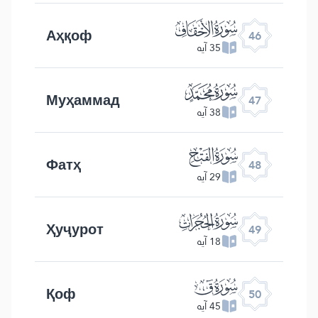
ﯛ
Аҳқоф
46
35 آیه
ﯜ
Муҳаммад
47
38 آیه
ﯝ
Фатҳ
48
29 آیه
ﯞ
Ҳуҷурот
49
18 آیه
ﯟ
Қоф
50
45 آیه