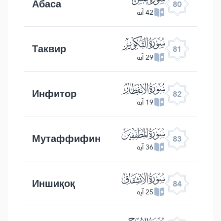
Абаса
80
42 آیه
ﯾ
Таквир
81
29 آیه
ﯿ
Инфитор
82
19 آیه
ﰀ
Мутаффифин
83
36 آیه
ﰁ
Иншиқоқ
84
25 آیه