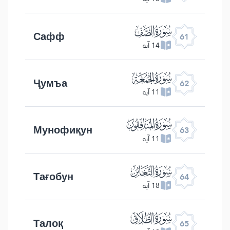
ﯪ
Сафф
61
14 آیه
ﯫ
Ҷумъа
62
11 آیه
ﯬ
Мунофиқун
63
11 آیه
ﯭ
Тағобун
64
18 آیه
ﯮ
Талоқ
65