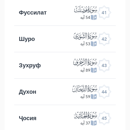
ﯖ
Фуссилат
41
54 آیه
ﯗ
Шуро
42
53 آیه
ﯘ
Зухруф
43
89 آیه
ﯙ
Духон
44
59 آیه
ﯚ
Ҷосия
45
37 آیه