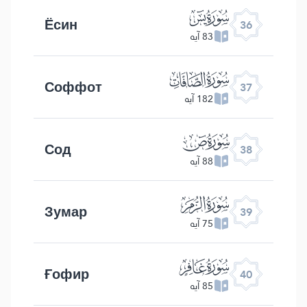
ﮰ
Ёсин
36
83 آیه
ﮱ
Соффот
37
182 آیه
ﯓ
Сод
38
88 آیه
ﯔ
Зумар
39
75 آیه
ﯕ
Ғофир
40
85 آیه