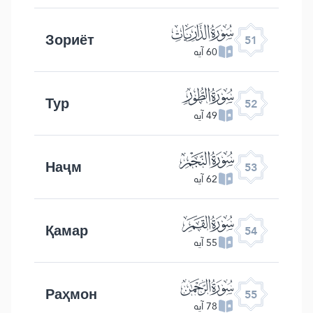
ﯠ
Зориёт
51
60 آیه
ﯡ
Тур
52
49 آیه
ﯢ
Наҷм
53
62 آیه
ﯣ
Қамар
54
55 آیه
ﯤ
Раҳмон
55
78 آیه