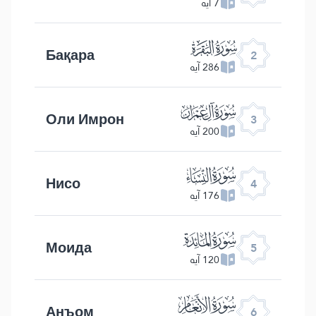
7 آیه
ﮎ
Бақара
2
286 آیه
ﮏ
Оли Имрон
3
200 آیه
ﮐ
Нисо
4
176 آیه
ﮑ
Моида
5
120 آیه
ﮒ
Анъом
6