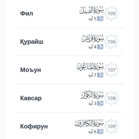
ﰖ
Фил
105
5 آیه
ﰗ
Қурайш
106
4 آیه
ﰘ
Моъун
107
7 آیه
ﰙ
Кавсар
108
3 آیه
ﰚ
Кофирун
109
6 آیه