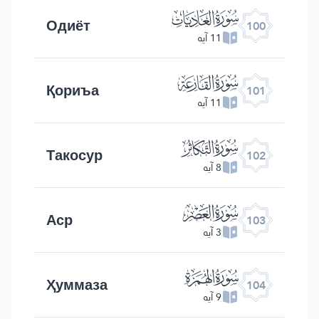
ﰑ
Одиёт
100
11 آیه
ﰒ
Қориъа
101
11 آیه
ﰓ
Такосур
102
8 آیه
ﰔ
Аср
103
3 آیه
ﰕ
Ҳуммаза
104
9 آیه