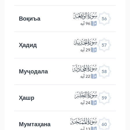
ﯥ
Воқиъа
56
96 آیه
ﯦ
Ҳадид
57
29 آیه
ﯧ
Муҷодала
58
22 آیه
ﯨ
Ҳашр
59
24 آیه
ﯩ
Мумтаҳана
60
13 آیه