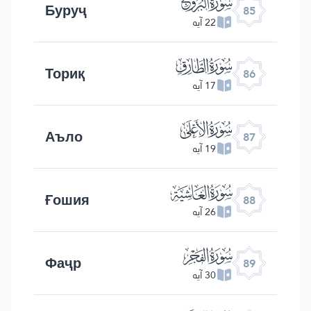
ﰂ
Буруҷ
85
22 آیه
ﰃ
Ториқ
86
17 آیه
ﰄ
Аъло
87
19 آیه
ﰅ
Ғошия
88
26 آیه
ﰆ
Фаҷр
89
30 آیه