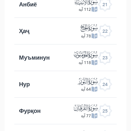
ﮡ
Анбиё
21
112 آیه
ﮢ
Ҳаҷ
22
78 آیه
ﮣ
Муъминун
23
118 آیه
ﮤ
Нур
24
64 آیه
ﮥ
Фурқон
25
77 آیه