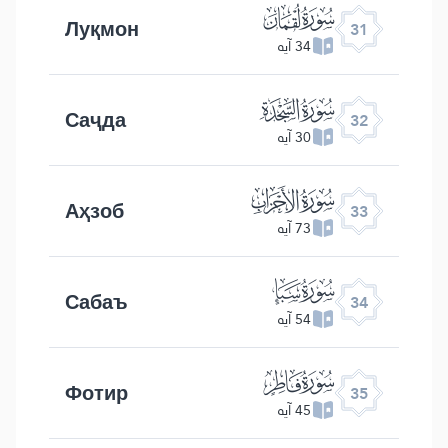
ﮫ
Луқмон
31
34 آیه
ﮬ
Саҷда
32
30 آیه
ﮭ
Аҳзоб
33
73 آیه
ﮮ
Сабаъ
34
54 آیه
ﮯ
Фотир
35
45 آیه