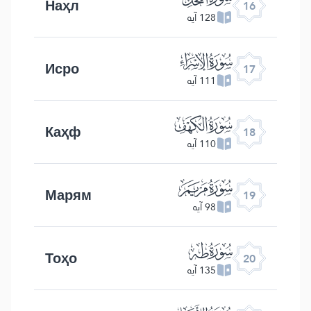
Наҳл
16
128 آیه
ﮝ
Исро
17
111 آیه
ﮞ
Каҳф
18
110 آیه
ﮟ
Марям
19
98 آیه
ﮠ
Тоҳо
20
135 آیه