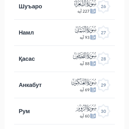
ﮦ
Шуъаро
26
227 آیه
ﮧ
Намл
27
93 آیه
ﮨ
Қасас
28
88 آیه
ﮩ
Анкабут
29
69 آیه
ﮪ
Рум
30
60 آیه