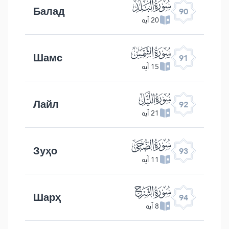
ﰇ
Балад
90
20 آیه
ﰈ
Шамс
91
15 آیه
ﰉ
Лайл
92
21 آیه
ﰊ
Зуҳо
93
11 آیه
ﰋ
Шарҳ
94
8 آیه