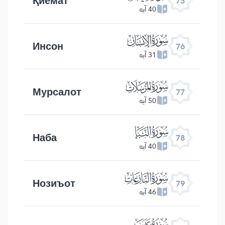
Қиёмат
75
40 آیه
ﯹ
Инсон
76
31 آیه
ﯺ
Мурсалот
77
50 آیه
ﯻ
Наба
78
40 آیه
ﯼ
Нозиъот
79
46 آیه
ﯽ