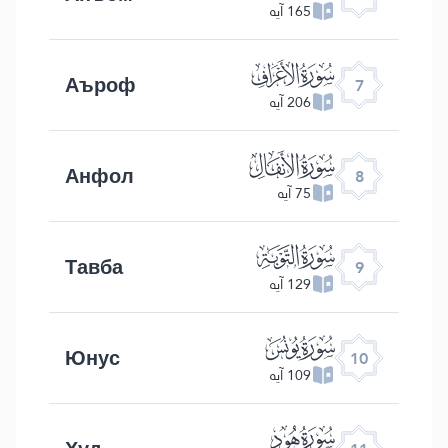
165 آیه
ﮓ
Аъроф
7
206 آیه
ﮔ
Анфол
8
75 آیه
ﮕ
Тавба
9
129 آیه
ﮖ
Юнус
10
109 آیه
ﮗ