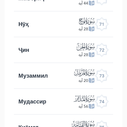
44 آیه
ﯴ
Нӯҳ
71
28 آیه
ﯵ
Ҷин
72
28 آیه
ﯶ
Музаммил
73
20 آیه
ﯷ
Мудассир
74
56 آیه
ﯸ