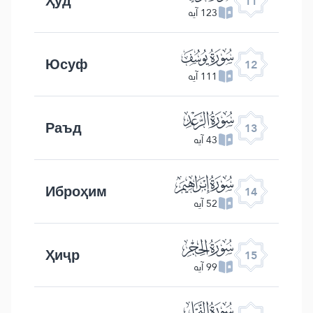
Ҳуд
11
123 آیه
ﮘ
Юсуф
12
111 آیه
ﮙ
Раъд
13
43 آیه
ﮚ
Иброҳим
14
52 آیه
ﮛ
Ҳиҷр
15
99 آیه
ﮜ