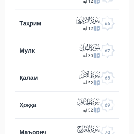
12 آیه
ﯯ
Таҳрим
66
12 آیه
ﯰ
Мулк
67
30 آیه
ﯱ
Қалам
68
52 آیه
ﯲ
Ҳоққа
69
52 آیه
ﯳ
Маъориҷ
70