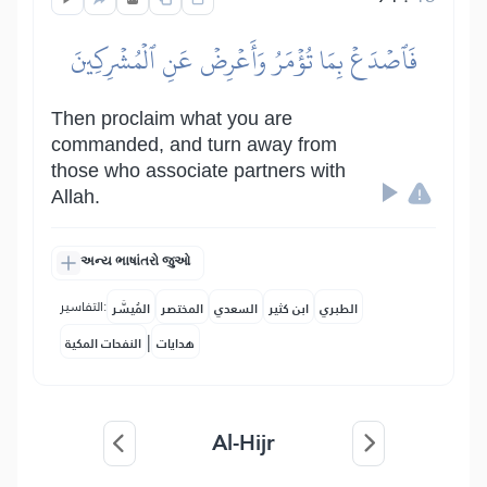
فَٱصۡدَعۡ بِمَا تُؤۡمَرُ وَأَعۡرِضۡ عَنِ ٱلۡمُشۡرِكِينَ
Then proclaim what you are
commanded, and turn away from
those who associate partners with
Allah.
અન્ય ભાષાંતરો જુઓ
التفاسير:
الطبري
ابن كثير
السعدي
المختصر
المُيسَّر
|
هدايات
النفحات المكية
Al-Hijr