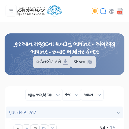
મુખ્ય પેજ
ભાષાંતરોની યાદી
Audio
વિકાસકની સેવાઓ - API
પ્રોજેકટ વિશે
અમારો સંપર્ક
ભાષા
Browse Old Version
કુરઆન મજીદના શબ્દોનું ભાષાંતર - અંગ્રેજી
ભાષાતર - રવ્વાદ ભાષાંતર કેન્દ્ર
ડાઉનલોડ કરો
Share
સૂરહ અલ્ હિજ્ર
પેજ
આયત
પૃષ્ઠ નંબર: 267
94
:
15