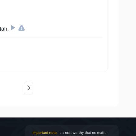
lah.
Important note:
It is noteworthy that no matter