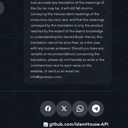
how accurate any translation of the meanings of
the Qur’an may be, it will still fall short in
conveying the transcendent meanings of the
miraculous Qur’anic text, and that the meanings
conveyed by this translation is only the product
reached by the extent of the team’s knowledge
in understanding this Sacred Book. Hence, this
translation cannot be error-free, as is the case
with any human endeavor. Should you have any
remarks or recommendations concerning the
translation, please do not hesitate to write in the
comment box next to each verse on the
website, or send us an email via:
info@quranenc.com
github.com/IslamHouse-API