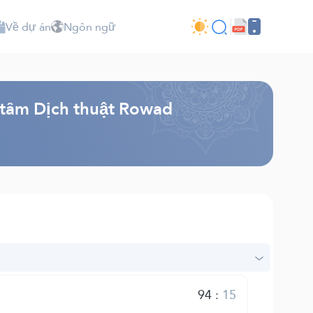
Về dự án
Ngôn ngữ
g tâm Dịch thuật Rowad
94
:
15