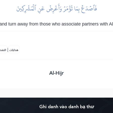
فَٱصۡدَعۡ بِمَا تُؤۡمَرُ وَأَعۡرِضۡ عَنِ ٱلۡمُشۡرِكِينَ
d turn away from those who associate partners with Al
|
هدايات
النفح
Al-Hijr
Ghi danh vào danh bạ thư