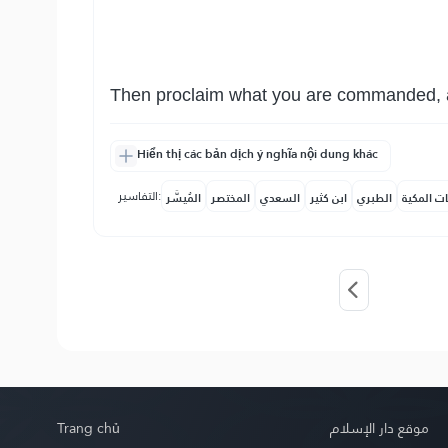
Then proclaim what you are commanded, an
Hiển thị các bản dịch ý nghĩa nội dung khác
التفاسير:
ات المكية
الطبري
ابن كثير
السعدي
المختصر
المُيسَّر
Trang chủ
موقع دار الإسلام