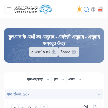
मुख्य
अनुवादों की सूची
Audio
अपडेट करने वालों की सेवाएँ - API
परियोजना के बारे में
हमसे सम्पर्क करें
भाषा
Browse Old Version
क़ुरआन के अर्थों का अनुवाद - अंगरेज़ी अनुवाद - अनुवाद
अग्रदूत केंद्र
डाउनलोड करें
Share
सूरह अल्-ह़िज्र
पृष्ठ
आयत
पृष्ठ संख्या: 267
94
:
15