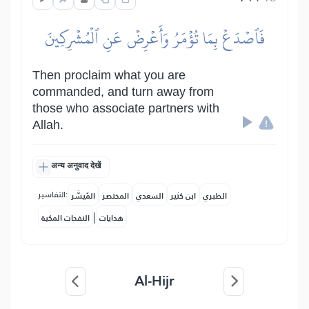
فَٱصۡدَعۡ بِمَا تُؤۡمَرُ وَأَعۡرِضۡ عَنِ ٱلۡمُشۡرِكِينَ
Then proclaim what you are
commanded, and turn away from
those who associate partners with
Allah.
अन्य अनुवाद देखें
التفاسير:
الطبري
ابن كثير
السعدي
المختصر
المُيسَّر
|
هدايات
النفحات المكية
Al-Hijr