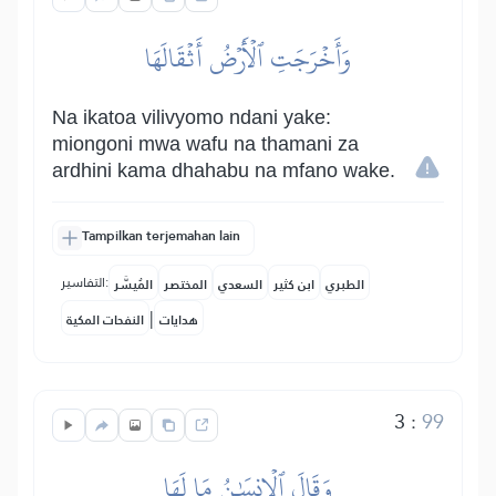
وَأَخۡرَجَتِ ٱلۡأَرۡضُ أَثۡقَالَهَا
Na ikatoa vilivyomo ndani yake:
miongoni mwa wafu na thamani za
ardhini kama dhahabu na mfano wake.
Tampilkan terjemahan lain
التفاسير:
الطبري
ابن كثير
السعدي
المختصر
المُيسَّر
|
هدايات
النفحات المكية
3
:
99
وَقَالَ ٱلۡإِنسَٰنُ مَا لَهَا