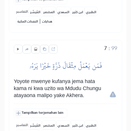
التفاسير:
الطبري
ابن كثير
السعدي
المختصر
المُيسَّر
|
هدايات
النفحات المكية
7
:
99
فَمَن يَعۡمَلۡ مِثۡقَالَ ذَرَّةٍ خَيۡرٗا يَرَهُۥ
Yoyote mwenye kufanya jema hata
kama ni kwa uzito wa Mdudu Chungu
atayaona malipo yake Akhera.
Tampilkan terjemahan lain
التفاسير:
الطبري
ابن كثير
السعدي
المختصر
المُيسَّر