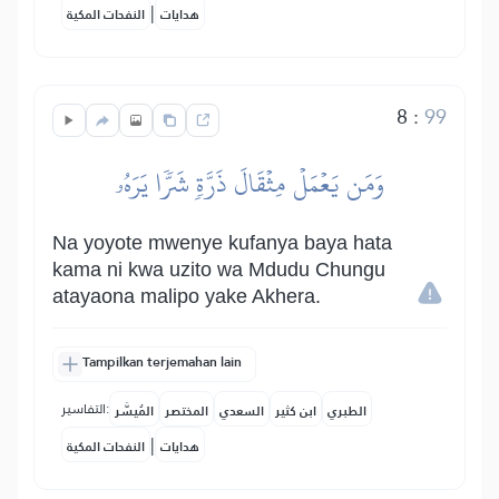
|
هدايات
النفحات المكية
8
:
99
وَمَن يَعۡمَلۡ مِثۡقَالَ ذَرَّةٖ شَرّٗا يَرَهُۥ
Na yoyote mwenye kufanya baya hata
kama ni kwa uzito wa Mdudu Chungu
atayaona malipo yake Akhera.
Tampilkan terjemahan lain
التفاسير:
الطبري
ابن كثير
السعدي
المختصر
المُيسَّر
|
هدايات
النفحات المكية