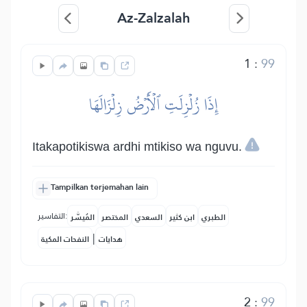
Az-Zalzalah
1
:
99
إِذَا زُلۡزِلَتِ ٱلۡأَرۡضُ زِلۡزَالَهَا
Itakapotikiswa ardhi mtikiso wa nguvu.
Tampilkan terjemahan lain
التفاسير:
الطبري
ابن كثير
السعدي
المختصر
المُيسَّر
|
هدايات
النفحات المكية
2
:
99