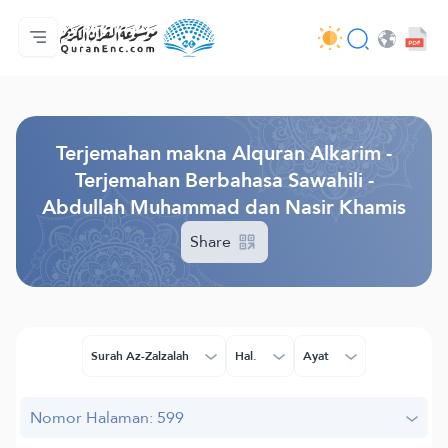
Beranda
Daftar isi terjemahan
Audio
Layanan pengembang - API
Tentang proyek ini
Hubungi kami
Bahasa
Browse Old Version
Terjemahan makna Alquran Alkarim -
Terjemahan Berbahasa Sawahili -
Abdullah Muhammad dan Nasir Khamis
Share
Surah Az-Zalzalah
Hal.
Ayat
Nomor Halaman: 599