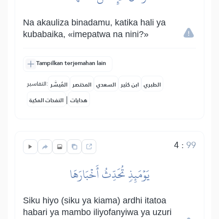
Na akauliza binadamu, katika hali ya
kubabaika, «imepatwa na nini?»
Tampilkan terjemahan lain
التفاسير:
الطبري
ابن كثير
السعدي
المختصر
المُيسَّر
|
هدايات
النفحات المكية
4
:
99
يَوۡمَئِذٖ تُحَدِّثُ أَخۡبَارَهَا
Siku hiyo (siku ya kiama) ardhi itatoa
habari ya mambo iliyofanyiwa ya uzuri