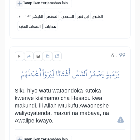
Tampilkan terjemahan lain
التفاسير:
الطبري
ابن كثير
السعدي
المختصر
المُيسَّر
|
هدايات
النفحات المكية
6
:
99
يَوۡمَئِذٖ يَصۡدُرُ ٱلنَّاسُ أَشۡتَاتٗا لِّيُرَوۡاْ أَعۡمَٰلَهُمۡ
Siku hiyo watu wataondoka kutoka
kwenye kisimamo cha Hesabu kwa
makundi, ili Allah Mtukufu Awaoneshe
waliyoyatenda, mazuri na mabaya, na
Awalipe kwayo.
Tampilkan terjemahan lain