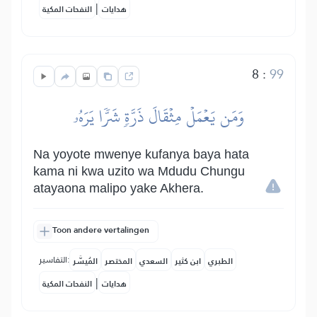
|
هدايات
النفحات المكية
8
:
99
وَمَن يَعۡمَلۡ مِثۡقَالَ ذَرَّةٖ شَرّٗا يَرَهُۥ
Na yoyote mwenye kufanya baya hata
kama ni kwa uzito wa Mdudu Chungu
atayaona malipo yake Akhera.
Toon andere vertalingen
التفاسير:
الطبري
ابن كثير
السعدي
المختصر
المُيسَّر
|
هدايات
النفحات المكية