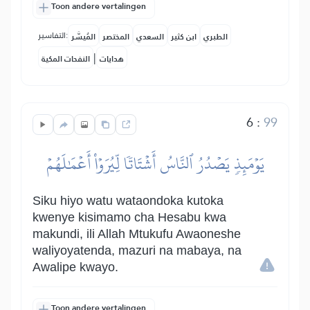
Toon andere vertalingen
التفاسير:
الطبري
ابن كثير
السعدي
المختصر
المُيسَّر
|
هدايات
النفحات المكية
6
:
99
يَوۡمَئِذٖ يَصۡدُرُ ٱلنَّاسُ أَشۡتَاتٗا لِّيُرَوۡاْ أَعۡمَٰلَهُمۡ
Siku hiyo watu wataondoka kutoka
kwenye kisimamo cha Hesabu kwa
makundi, ili Allah Mtukufu Awaoneshe
waliyoyatenda, mazuri na mabaya, na
Awalipe kwayo.
Toon andere vertalingen