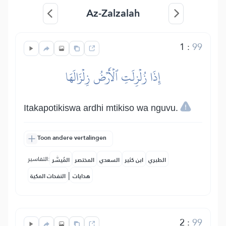
Az-Zalzalah
1
:
99
إِذَا زُلۡزِلَتِ ٱلۡأَرۡضُ زِلۡزَالَهَا
Itakapotikiswa ardhi mtikiso wa nguvu.
Toon andere vertalingen
التفاسير:
الطبري
ابن كثير
السعدي
المختصر
المُيسَّر
|
هدايات
النفحات المكية
2
:
99