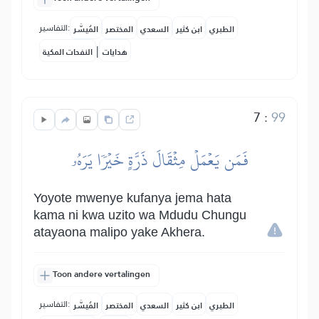
التفاسير:
الطبري
ابن كثير
السعدي
المختصر
المُيسَّر
|
هدايات
النفحات المكية
7
:
99
فَمَن يَعۡمَلۡ مِثۡقَالَ ذَرَّةٍ خَيۡرٗا يَرَهُۥ
Yoyote mwenye kufanya jema hata
kama ni kwa uzito wa Mdudu Chungu
atayaona malipo yake Akhera.
Toon andere vertalingen
التفاسير:
الطبري
ابن كثير
السعدي
المختصر
المُيسَّر