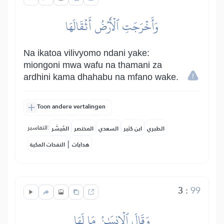
وَأَخۡرَجَتِ ٱلۡأَرۡضُ أَثۡقَالَهَا
Na ikatoa vilivyomo ndani yake:
miongoni mwa wafu na thamani za
ardhini kama dhahabu na mfano wake.
Toon andere vertalingen
التفاسير:
الطبري
ابن كثير
السعدي
المختصر
المُيسَّر
|
هدايات
النفحات المكية
3
:
99
وَقَالَ ٱلۡإِنسَٰنُ مَا لَهَا