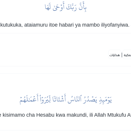
بِأَنَّ رَبَّكَ أَوۡحَىٰ لَهَا
kutukuka, ataiamuru itoe habari ya mambo iliyofanyiwa.
|
مكية
هدايات
يَوۡمَئِذٖ يَصۡدُرُ ٱلنَّاسُ أَشۡتَاتٗا لِّيُرَوۡاْ أَعۡمَٰلَهُمۡ
 kisimamo cha Hesabu kwa makundi, ili Allah Mtukufu 