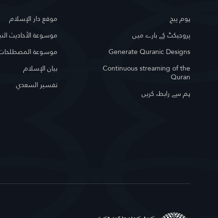
ہوم پیج
موقع دار الإسلام
پروجیکٹ کے بارے میں
موسوعة الأحاديث النب
Generate Quranic Designs
موسوعة المصطلحات ا
Continuous streaming of the
بيان الإسلام
Quran
تفسير السعدي
ہم سے رابطہ کریں