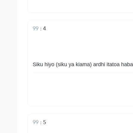
99
:
4
Siku hiyo (siku ya kiama) ardhi itatoa hab
99
:
5