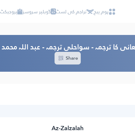
ہوم پیج
تراجم کی لسٹ
ڈویلپر سروسز
پروجیکٹ 
انی کا ترجمہ - سواحلی ترجمہ - عبد اللہ محمد
Share
Az-Zalzalah