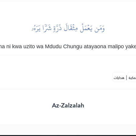
وَمَن يَعۡمَلۡ مِثۡقَالَ ذَرَّةٖ شَرّٗا يَرَهُۥ
a ni kwa uzito wa Mdudu Chungu atayaona malipo yake
|
مكية
هدايات
Az-Zalzalah