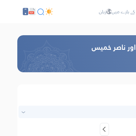
کے بارے میں
زبان
 اور ناصر خمیس