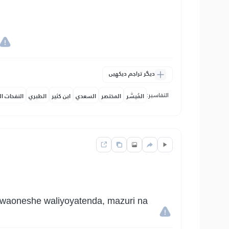
دیگر تراجم دیکھیں
التفاسير:
المُيسَّر
المختصر
السعدي
ابن كثير
الطبري
النفحات ال
Awaoneshe waliyoyatenda, mazuri na