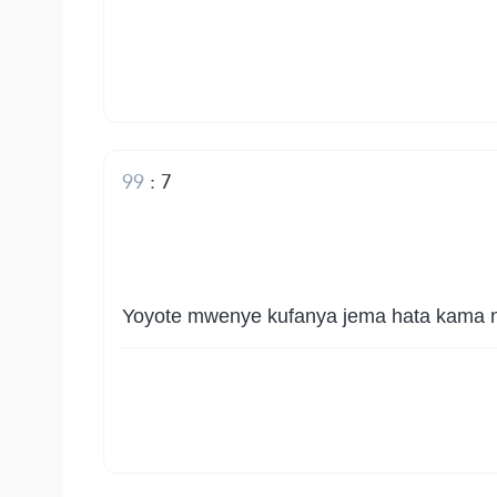
99
:
7
Yoyote mwenye kufanya jema hata kama n