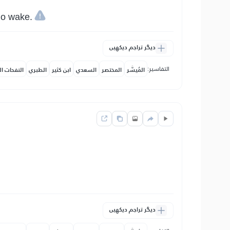
no wake.
دیگر تراجم دیکھیں
التفاسير:
المُيسَّر
المختصر
السعدي
ابن كثير
الطبري
النفحات ال
دیگر تراجم دیکھیں