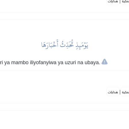
|
مكية
هدايات
يَوۡمَئِذٖ تُحَدِّثُ أَخۡبَارَهَا
ari ya mambo iliyofanyiwa ya uzuri na ubaya.
|
مكية
هدايات