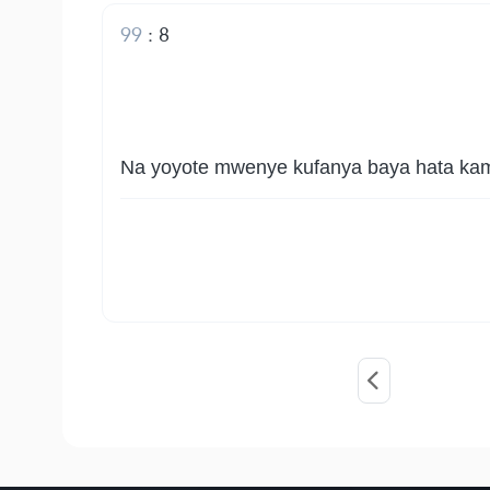
99
:
8
Na yoyote mwenye kufanya baya hata kam