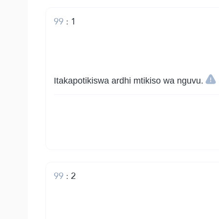
99
:
1
Itakapotikiswa ardhi mtikiso wa nguvu.
99
:
2