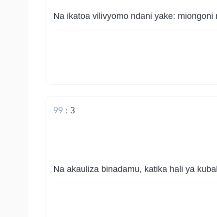
Na ikatoa vilivyomo ndani yake: miongon
99
:
3
Na akauliza binadamu, katika hali ya kub