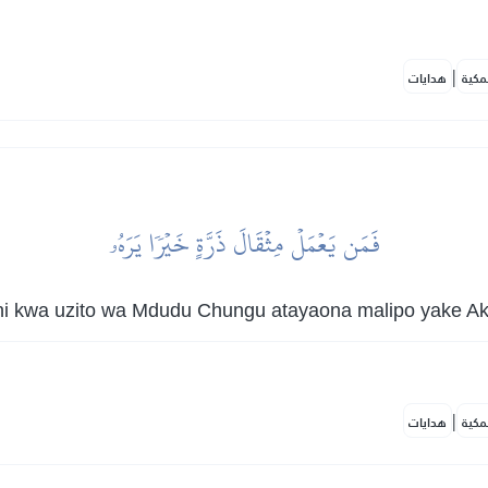
|
مكية
هدايات
فَمَن يَعۡمَلۡ مِثۡقَالَ ذَرَّةٍ خَيۡرٗا يَرَهُۥ
i kwa uzito wa Mdudu Chungu atayaona malipo yake Ak
|
مكية
هدايات