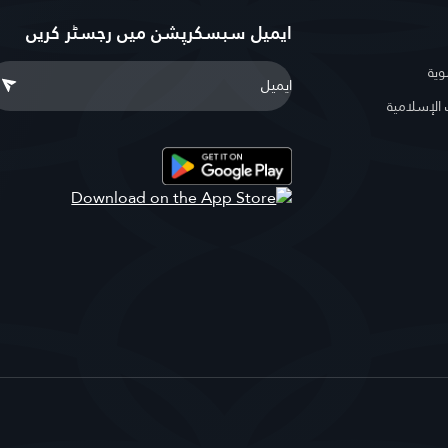
ایمیل سبسکرپشن میں رجسٹر کریں
وية
لإسلامية