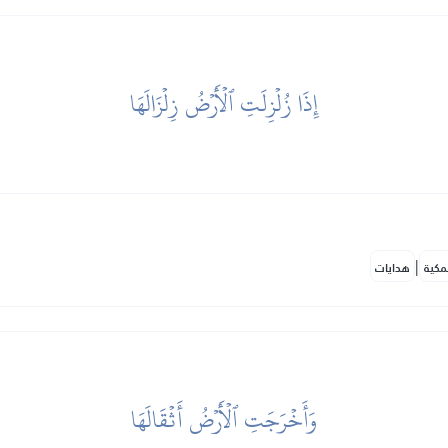
إِذَا زُلۡزِلَتِ ٱلۡأَرۡضُ زِلۡزَالَهَا
|
مكية
هدايات
وَأَخۡرَجَتِ ٱلۡأَرۡضُ أَثۡقَالَهَا