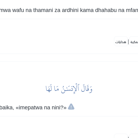
i mwa wafu na thamani za ardhini kama dhahabu na mfa
|
مكية
هدايات
وَقَالَ ٱلۡإِنسَٰنُ مَا لَهَا
abaika, «imepatwa na nini?»