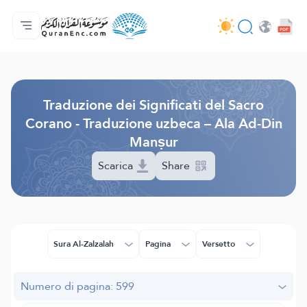
Home
Indice traduzioni
Audio
Servizi per sviluppatori - API
Sul progetto
Contattaci
Lingua
Browse Old Version
Traduzione dei Significati del Sacro
Corano - Traduzione uzbeca – Ala Ad-Din
Manṣur
Scarica
Share
Sura Al-Zalzalah
Pagina
Versetto
Numero di pagina: 599