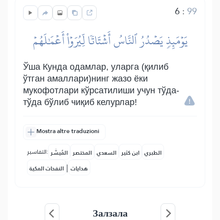
6
:
99
يَوۡمَئِذٖ يَصۡدُرُ ٱلنَّاسُ أَشۡتَاتٗا لِّيُرَوۡاْ أَعۡمَٰلَهُمۡ
Ўша Кунда одамлар, уларга (қилиб
ўтган амаллари)нинг жазо ёки
мукофотлари кўрсатилиши учун тўда-
тўда бўлиб чиқиб келурлар!
Mostra altre traduzioni
التفاسير:
الطبري
ابن كثير
السعدي
المختصر
المُيسَّر
|
هدايات
النفحات المكية
Залзала