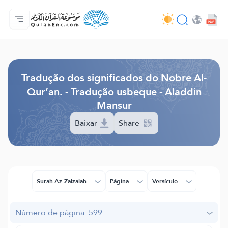
Página inicial
Índice de tradução
Audio
Serviços para desenvolvedores - API
Acerca do projeto
Contacta-nos
Idioma
Browse Old Version
Tradução dos significados do Nobre Al-
Qur’an. - Tradução usbeque - Aladdin
Mansur
Baixar
Share
Surah Az-Zalzalah
Página
Versículo
Número de página: 599