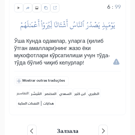
6
:
99
يَوۡمَئِذٖ يَصۡدُرُ ٱلنَّاسُ أَشۡتَاتٗا لِّيُرَوۡاْ أَعۡمَٰلَهُمۡ
Ўша Кунда одамлар, уларга (қилиб
ўтган амаллари)нинг жазо ёки
мукофотлари кўрсатилиши учун тўда-
тўда бўлиб чиқиб келурлар!
Mostrar outras traduções
التفاسير:
الطبري
ابن كثير
السعدي
المختصر
المُيسَّر
|
هدايات
النفحات المكية
Залзала