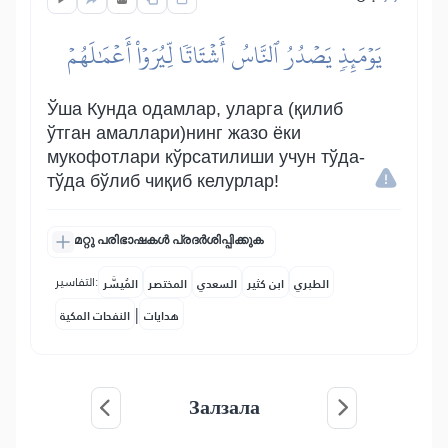
يَوۡمَئِذٖ يَصۡدُرُ ٱلنَّاسُ أَشۡتَاتٗا لِّيُرَوۡاْ أَعۡمَٰلَهُمۡ
Ўша Кунда одамлар, уларга (қилиб
ўтган амаллари)нинг жазо ёки
мукофотлари кўрсатилиши учун тўда-
тўда бўлиб чиқиб келурлар!
മറ്റു പരിഭാഷകൾ പ്രദർശിപ്പിക്കുക
التفاسير:
الطبري
ابن كثير
السعدي
المختصر
المُيسَّر
|
هدايات
النفحات المكية
Залзала