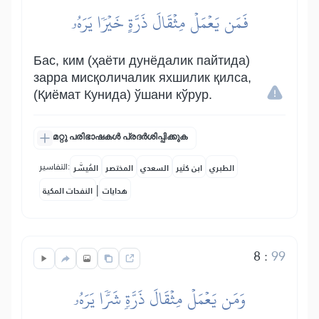
فَمَن يَعۡمَلۡ مِثۡقَالَ ذَرَّةٍ خَيۡرٗا يَرَهُۥ
Бас, ким (ҳаёти дунёдалик пайтида)
зарра мисқоличалик яхшилик қилса,
(Қиёмат Кунида) ўшани кўрур.
മറ്റു പരിഭാഷകൾ പ്രദർശിപ്പിക്കുക
التفاسير:
الطبري
ابن كثير
السعدي
المختصر
المُيسَّر
|
هدايات
النفحات المكية
8
:
99
وَمَن يَعۡمَلۡ مِثۡقَالَ ذَرَّةٖ شَرّٗا يَرَهُۥ