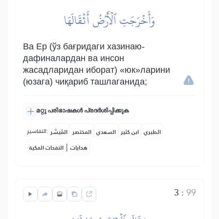
وَأَخۡرَجَتِ ٱلۡأَرۡضُ أَثۡقَالَهَا
Ва Ер (ўз бағридаги хазинаю-
дафиналардан ва инсон
жасадларидан иборат) «юк»ларини
(юзага) чиқариб ташлаганида;
മറ്റു പരിഭാഷകൾ പ്രദർശിപ്പിക്കുക
التفاسير:
الطبري
ابن كثير
السعدي
المختصر
المُيسَّر
|
هدايات
النفحات المكية
3
:
99