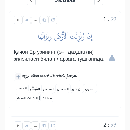
1
:
99
إِذَا زُلۡزِلَتِ ٱلۡأَرۡضُ زِلۡزَالَهَا
Қачон Ер ўзининг (энг даҳшатли)
зилзиласи билан ларзага тушганида;
മറ്റു പരിഭാഷകൾ പ്രദർശിപ്പിക്കുക
التفاسير:
الطبري
ابن كثير
السعدي
المختصر
المُيسَّر
|
هدايات
النفحات المكية
2
:
99