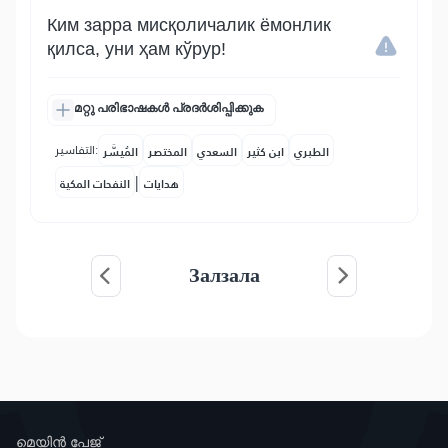
Ким зарра мисқоличалик ёмонлик
қилса, уни ҳам кўрур!
മറ്റു പരിഭാഷകൾ പ്രദർശിപ്പിക്കുക
التفاسير:
الطبري
ابن كثير
السعدي
المختصر
المُيسَّر
|
هدايات
النفحات المكية
Залзала
മെയിൻ പേജ്