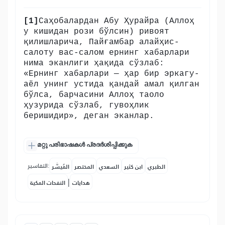
[1]
Саҳобалардан Абу Ҳурайра (Аллоҳ
у кишидан рози бўлсин) ривоят
қилишларича, Пайғамбар алайҳис-
салоту вас-салом ернинг хабарлари
нима эканлиги ҳақида сўзлаб:
«Ернинг хабарлари — ҳар бир эркагу-
аёл унинг устида қандай амал қилган
бўлса, барчасини Аллоҳ таоло
ҳузурида сўзлаб, гувоҳлик
беришидир», деган эканлар.
മറ്റു പരിഭാഷകൾ പ്രദർശിപ്പിക്കുക
التفاسير:
الطبري
ابن كثير
السعدي
المختصر
المُيسَّر
|
هدايات
النفحات المكية