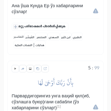
Ана ўша Кунда Ер ўз хабарларини
сўзлар!
മറ്റു പരിഭാഷകൾ പ്രദർശിപ്പിക്കുക
التفاسير:
الطبري
ابن كثير
السعدي
المختصر
المُيسَّر
|
هدايات
النفحات المكية
5
:
99
بِأَنَّ رَبَّكَ أَوۡحَىٰ لَهَا
Парвардигорингиз унга ваҳий қил(иб,
сўзлашга буюр)гани сабабли (ўз
[1]
хабарларини сўзлар!)