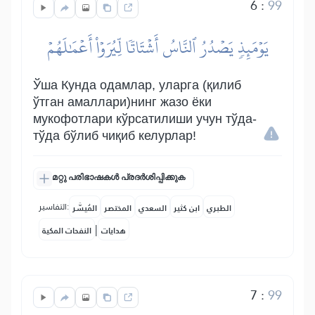
6
:
99
يَوۡمَئِذٖ يَصۡدُرُ ٱلنَّاسُ أَشۡتَاتٗا لِّيُرَوۡاْ أَعۡمَٰلَهُمۡ
Ўша Кунда одамлар, уларга (қилиб
ўтган амаллари)нинг жазо ёки
мукофотлари кўрсатилиши учун тўда-
тўда бўлиб чиқиб келурлар!
മറ്റു പരിഭാഷകൾ പ്രദർശിപ്പിക്കുക
التفاسير:
الطبري
ابن كثير
السعدي
المختصر
المُيسَّر
|
هدايات
النفحات المكية
7
:
99