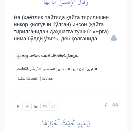
وَقَالَ ٱلۡإِنسَٰنُ مَا لَهَا
Ва (ҳаётлик пайтида қайта тирилишни
инкор қилгувчи бўлган) инсон (қайта
тирилганидан даҳшатга тушиб: «Ерга)
нима бўлди ўзи?», деб қолганида;
മറ്റു പരിഭാഷകൾ പ്രദർശിപ്പിക്കുക
التفاسير:
الطبري
ابن كثير
السعدي
المختصر
المُيسَّر
|
هدايات
النفحات المكية
4
:
99
يَوۡمَئِذٖ تُحَدِّثُ أَخۡبَارَهَا