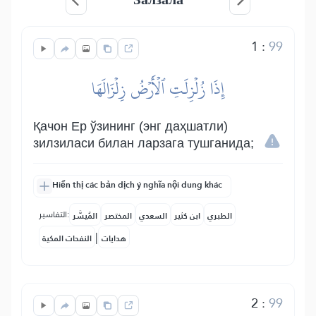
1
:
99
إِذَا زُلۡزِلَتِ ٱلۡأَرۡضُ زِلۡزَالَهَا
Қачон Ер ўзининг (энг даҳшатли)
зилзиласи билан ларзага тушганида;
Hiển thị các bản dịch ý nghĩa nội dung khác
التفاسير:
الطبري
ابن كثير
السعدي
المختصر
المُيسَّر
|
هدايات
النفحات المكية
2
:
99