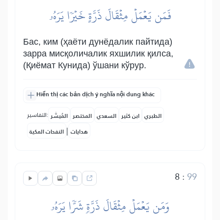
فَمَن يَعۡمَلۡ مِثۡقَالَ ذَرَّةٍ خَيۡرٗا يَرَهُۥ
Бас, ким (ҳаёти дунёдалик пайтида)
зарра мисқоличалик яхшилик қилса,
(Қиёмат Кунида) ўшани кўрур.
Hiển thị các bản dịch ý nghĩa nội dung khác
التفاسير:
الطبري
ابن كثير
السعدي
المختصر
المُيسَّر
|
هدايات
النفحات المكية
8
:
99
وَمَن يَعۡمَلۡ مِثۡقَالَ ذَرَّةٖ شَرّٗا يَرَهُۥ