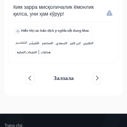
Ким зарра мисқоличалик ёмонлик
қилса, уни ҳам кўрур!
Hiển thị các bản dịch ý nghĩa nội dung khác
التفاسير:
الطبري
ابن كثير
السعدي
المختصر
المُيسَّر
|
هدايات
النفحات المكية
Залзала
Trang chủ