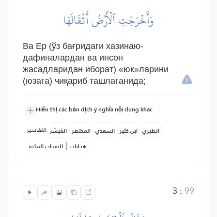
وَأَخۡرَجَتِ ٱلۡأَرۡضُ أَثۡقَالَهَا
Ва Ер (ўз бағридаги хазинаю-
дафиналардан ва инсон
жасадларидан иборат) «юк»ларини
(юзага) чиқариб ташлаганида;
Hiển thị các bản dịch ý nghĩa nội dung khác
التفاسير:
الطبري
ابن كثير
السعدي
المختصر
المُيسَّر
|
هدايات
النفحات المكية
3
:
99