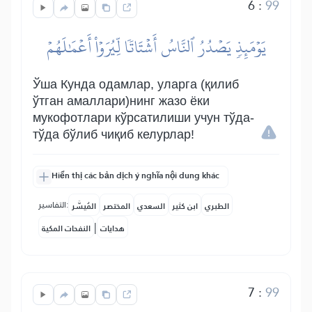
6
:
99
يَوۡمَئِذٖ يَصۡدُرُ ٱلنَّاسُ أَشۡتَاتٗا لِّيُرَوۡاْ أَعۡمَٰلَهُمۡ
Ўша Кунда одамлар, уларга (қилиб
ўтган амаллари)нинг жазо ёки
мукофотлари кўрсатилиши учун тўда-
тўда бўлиб чиқиб келурлар!
Hiển thị các bản dịch ý nghĩa nội dung khác
التفاسير:
الطبري
ابن كثير
السعدي
المختصر
المُيسَّر
|
هدايات
النفحات المكية
7
:
99