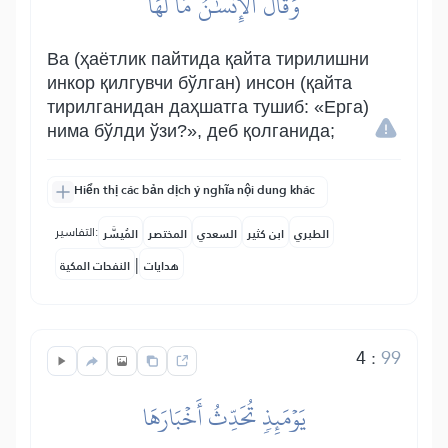
وَقَالَ ٱلۡإِنسَٰنُ مَا لَهَا
Ва (ҳаётлик пайтида қайта тирилишни
инкор қилгувчи бўлган) инсон (қайта
тирилганидан даҳшатга тушиб: «Ерга)
нима бўлди ўзи?», деб қолганида;
Hiển thị các bản dịch ý nghĩa nội dung khác
التفاسير:
الطبري
ابن كثير
السعدي
المختصر
المُيسَّر
|
هدايات
النفحات المكية
4
:
99
يَوۡمَئِذٖ تُحَدِّثُ أَخۡبَارَهَا