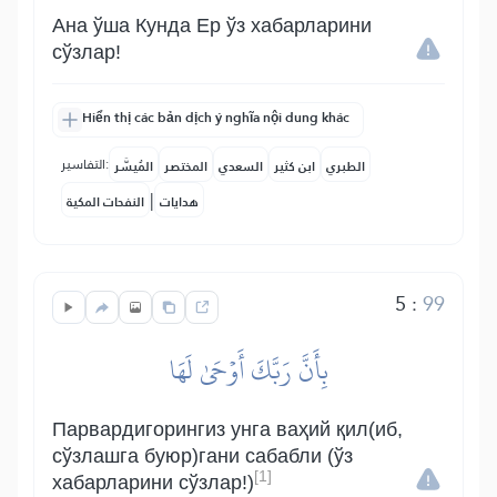
Ана ўша Кунда Ер ўз хабарларини
сўзлар!
Hiển thị các bản dịch ý nghĩa nội dung khác
التفاسير:
الطبري
ابن كثير
السعدي
المختصر
المُيسَّر
|
هدايات
النفحات المكية
5
:
99
بِأَنَّ رَبَّكَ أَوۡحَىٰ لَهَا
Парвардигорингиз унга ваҳий қил(иб,
сўзлашга буюр)гани сабабли (ўз
[1]
хабарларини сўзлар!)