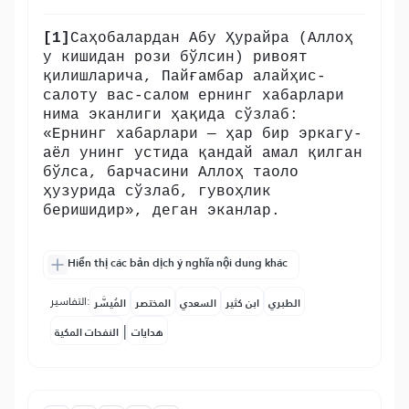
[1]
Саҳобалардан Абу Ҳурайра (Аллоҳ
у кишидан рози бўлсин) ривоят
қилишларича, Пайғамбар алайҳис-
салоту вас-салом ернинг хабарлари
нима эканлиги ҳақида сўзлаб:
«Ернинг хабарлари — ҳар бир эркагу-
аёл унинг устида қандай амал қилган
бўлса, барчасини Аллоҳ таоло
ҳузурида сўзлаб, гувоҳлик
беришидир», деган эканлар.
Hiển thị các bản dịch ý nghĩa nội dung khác
التفاسير:
الطبري
ابن كثير
السعدي
المختصر
المُيسَّر
|
هدايات
النفحات المكية