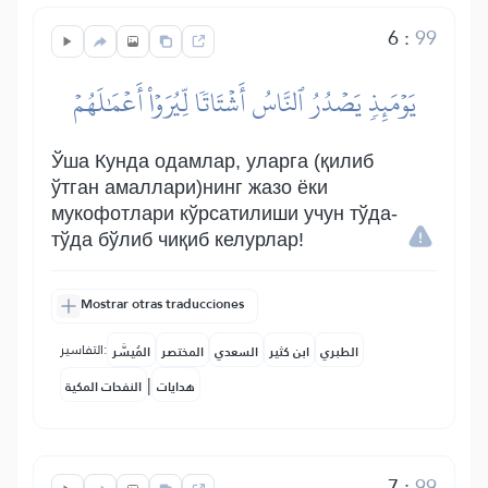
6
:
99
يَوۡمَئِذٖ يَصۡدُرُ ٱلنَّاسُ أَشۡتَاتٗا لِّيُرَوۡاْ أَعۡمَٰلَهُمۡ
Ўша Кунда одамлар, уларга (қилиб
ўтган амаллари)нинг жазо ёки
мукофотлари кўрсатилиши учун тўда-
тўда бўлиб чиқиб келурлар!
Mostrar otras traducciones
التفاسير:
الطبري
ابن كثير
السعدي
المختصر
المُيسَّر
|
هدايات
النفحات المكية
7
:
99