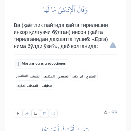
وَقَالَ ٱلۡإِنسَٰنُ مَا لَهَا
Ва (ҳаётлик пайтида қайта тирилишни
инкор қилгувчи бўлган) инсон (қайта
тирилганидан даҳшатга тушиб: «Ерга)
нима бўлди ўзи?», деб қолганида;
Mostrar otras traducciones
التفاسير:
الطبري
ابن كثير
السعدي
المختصر
المُيسَّر
|
هدايات
النفحات المكية
4
:
99
يَوۡمَئِذٖ تُحَدِّثُ أَخۡبَارَهَا