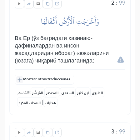
2
:
99
وَأَخۡرَجَتِ ٱلۡأَرۡضُ أَثۡقَالَهَا
Ва Ер (ўз бағридаги хазинаю-
дафиналардан ва инсон
жасадларидан иборат) «юк»ларини
(юзага) чиқариб ташлаганида;
Mostrar otras traducciones
التفاسير:
الطبري
ابن كثير
السعدي
المختصر
المُيسَّر
|
هدايات
النفحات المكية
3
:
99