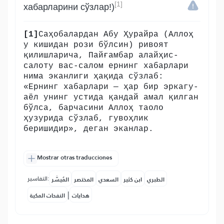
[1]
хабарларини сўзлар!)
[1]
Саҳобалардан Абу Ҳурайра (Аллоҳ
у кишидан рози бўлсин) ривоят
қилишларича, Пайғамбар алайҳис-
салоту вас-салом ернинг хабарлари
нима эканлиги ҳақида сўзлаб:
«Ернинг хабарлари — ҳар бир эркагу-
аёл унинг устида қандай амал қилган
бўлса, барчасини Аллоҳ таоло
ҳузурида сўзлаб, гувоҳлик
беришидир», деган эканлар.
Mostrar otras traducciones
التفاسير:
الطبري
ابن كثير
السعدي
المختصر
المُيسَّر
|
هدايات
النفحات المكية