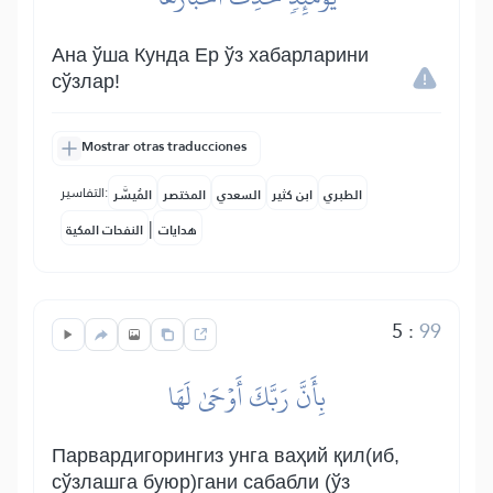
Ана ўша Кунда Ер ўз хабарларини
сўзлар!
Mostrar otras traducciones
التفاسير:
الطبري
ابن كثير
السعدي
المختصر
المُيسَّر
|
هدايات
النفحات المكية
5
:
99
بِأَنَّ رَبَّكَ أَوۡحَىٰ لَهَا
Парвардигорингиз унга ваҳий қил(иб,
сўзлашга буюр)гани сабабли (ўз