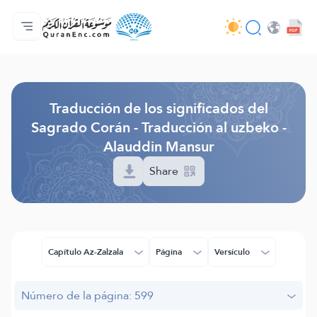
Página principal
Índice de traducciones
Audio
Servicios de desarrolladores - API
Sobre el proyecto
Contáctanos
Idioma
Browse Old Version
Traducción de los significados del
Sagrado Corán - Traducción al uzbeko -
Alauddin Mansur
Share
Capítulo Az-Zalzala
Página
Versículo
Número de la página: 599