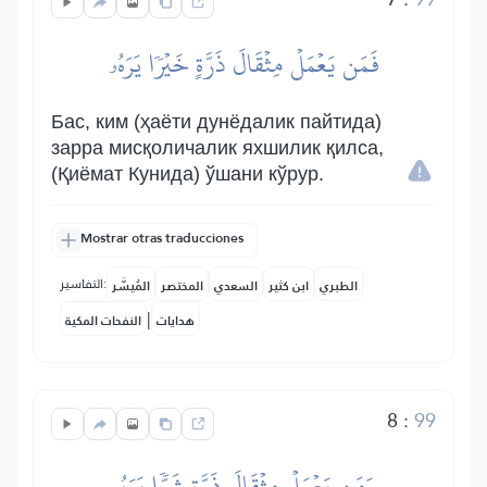
فَمَن يَعۡمَلۡ مِثۡقَالَ ذَرَّةٍ خَيۡرٗا يَرَهُۥ
Бас, ким (ҳаёти дунёдалик пайтида)
зарра мисқоличалик яхшилик қилса,
(Қиёмат Кунида) ўшани кўрур.
Mostrar otras traducciones
التفاسير:
الطبري
ابن كثير
السعدي
المختصر
المُيسَّر
|
هدايات
النفحات المكية
8
:
99
وَمَن يَعۡمَلۡ مِثۡقَالَ ذَرَّةٖ شَرّٗا يَرَهُۥ