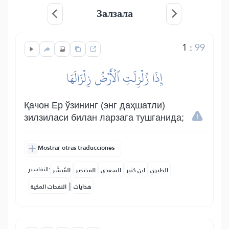
Залзала
1
:
99
إِذَا زُلۡزِلَتِ ٱلۡأَرۡضُ زِلۡزَالَهَا
Қачон Ер ўзининг (энг даҳшатли)
зилзиласи билан ларзага тушганида;
Mostrar otras traducciones
التفاسير:
الطبري
ابن كثير
السعدي
المختصر
المُيسَّر
|
هدايات
النفحات المكية