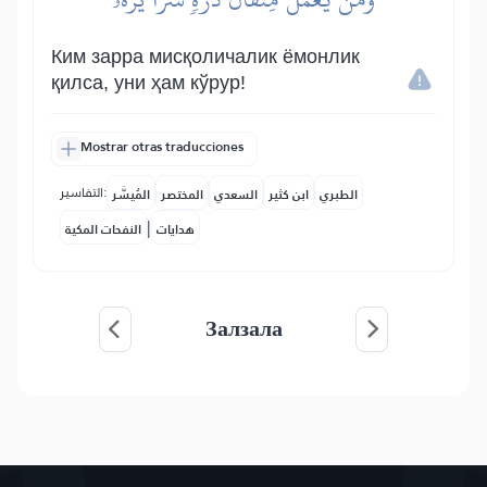
Ким зарра мисқоличалик ёмонлик
қилса, уни ҳам кўрур!
Mostrar otras traducciones
التفاسير:
الطبري
ابن كثير
السعدي
المختصر
المُيسَّر
|
هدايات
النفحات المكية
Залзала