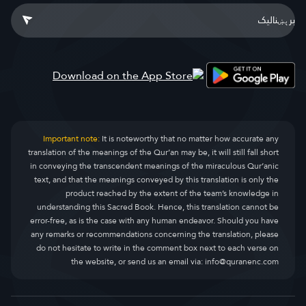
Important note:
It is noteworthy that no matter how accurate any
translation of the meanings of the Qur’an may be, it will still fall short
in conveying the transcendent meanings of the miraculous Qur’anic
text, and that the meanings conveyed by this translation is only the
product reached by the extent of the team’s knowledge in
understanding this Sacred Book. Hence, this translation cannot be
error-free, as is the case with any human endeavor. Should you have
any remarks or recommendations concerning the translation, please
do not hesitate to write in the comment box next to each verse on
the website, or send us an email via:
info@quranenc.com