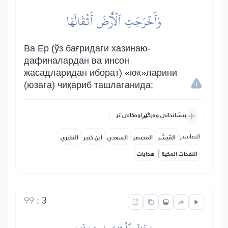
وَأَخۡرَجَتِ ٱلۡأَرۡضُ أَثۡقَالَهَا
Ва Ер (ўз бағридаги хазинаю-
дафиналардан ва инсон
жасадларидан иборат) «юк»ларини
(юзага) чиқариб ташлаганида;
پیشاندانی وەرگێڕاوەکانی تر
التفاسير:
المُيسَّر
المختصر
السعدي
ابن كثير
الطبري
|
النفحات المكية
هدايات
99
:
3