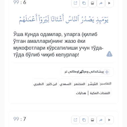
99
:
6
يَوۡمَئِذٖ يَصۡدُرُ ٱلنَّاسُ أَشۡتَاتٗا لِّيُرَوۡاْ أَعۡمَٰلَهُمۡ
Ўша Кунда одамлар, уларга (қилиб
ўтган амаллари)нинг жазо ёки
мукофотлари кўрсатилиши учун тўда-
тўда бўлиб чиқиб келурлар!
پیشاندانی وەرگێڕاوەکانی تر
التفاسير:
المُيسَّر
المختصر
السعدي
ابن كثير
الطبري
|
النفحات المكية
هدايات
99
:
7