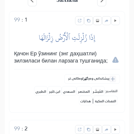
99
:
1
إِذَا زُلۡزِلَتِ ٱلۡأَرۡضُ زِلۡزَالَهَا
Қачон Ер ўзининг (энг даҳшатли)
зилзиласи билан ларзага тушганида;
پیشاندانی وەرگێڕاوەکانی تر
التفاسير:
المُيسَّر
المختصر
السعدي
ابن كثير
الطبري
|
النفحات المكية
هدايات
99
:
2