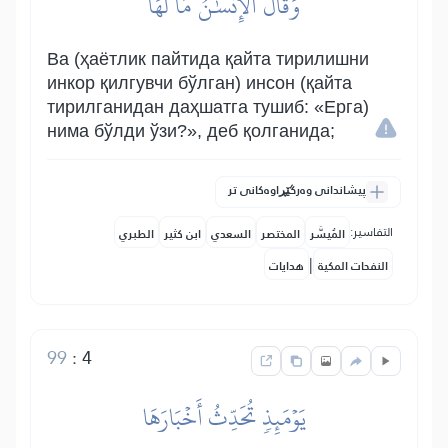
وَقَالَ ٱلۡإِنسَٰنُ مَا لَهَا
Ва (ҳаётлик пайтида қайта тирилишни
инкор қилгувчи бўлган) инсон (қайта
тирилганидан даҳшатга тушиб: «Ерга)
нима бўлди ўзи?», деб қолганида;
پیشاندانی وەرگێڕاوەکانی تر
التفاسير:
المُيسَّر
المختصر
السعدي
ابن كثير
الطبري
|
النفحات المكية
هدايات
99
:
4
يَوۡمَئِذٖ تُحَدِّثُ أَخۡبَارَهَا