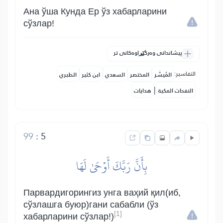
Ана ўша Кунда Ер ўз хабарларини
сўзлар!
پیشاندانی وەرگێڕاوەکانی تر
التفاسير:
المُيسَّر
المختصر
السعدي
ابن كثير
الطبري
|
النفحات المكية
هدايات
99
:
5
بِأَنَّ رَبَّكَ أَوۡحَىٰ لَهَا
Парвардигорингиз унга ваҳий қил(иб,
сўзлашга буюр)гани сабабли (ўз
[1]
хабарларини сўзлар!)