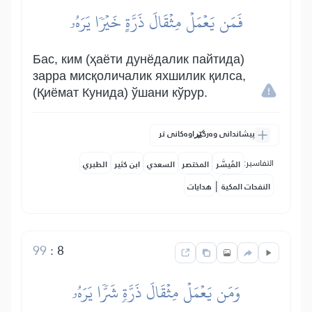
فَمَن يَعۡمَلۡ مِثۡقَالَ ذَرَّةٍ خَيۡرٗا يَرَهُۥ
Бас, ким (ҳаёти дунёдалик пайтида)
зарра мисқоличалик яхшилик қилса,
(Қиёмат Кунида) ўшани кўрур.
پیشاندانی وەرگێڕاوەکانی تر
التفاسير:
المُيسَّر
المختصر
السعدي
ابن كثير
الطبري
|
النفحات المكية
هدايات
99
:
8
وَمَن يَعۡمَلۡ مِثۡقَالَ ذَرَّةٖ شَرّٗا يَرَهُۥ