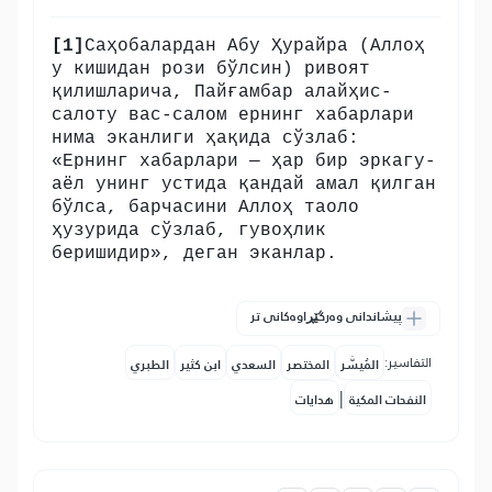
[1]
Саҳобалардан Абу Ҳурайра (Аллоҳ
у кишидан рози бўлсин) ривоят
қилишларича, Пайғамбар алайҳис-
салоту вас-салом ернинг хабарлари
нима эканлиги ҳақида сўзлаб:
«Ернинг хабарлари — ҳар бир эркагу-
аёл унинг устида қандай амал қилган
бўлса, барчасини Аллоҳ таоло
ҳузурида сўзлаб, гувоҳлик
беришидир», деган эканлар.
پیشاندانی وەرگێڕاوەکانی تر
التفاسير:
المُيسَّر
المختصر
السعدي
ابن كثير
الطبري
|
النفحات المكية
هدايات