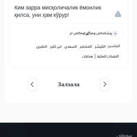
Ким зарра мисқоличалик ёмонлик
қилса, уни ҳам кўрур!
پیشاندانی وەرگێڕاوەکانی تر
التفاسير:
المُيسَّر
المختصر
السعدي
ابن كثير
الطبري
|
النفحات المكية
هدايات
Залзала
سه‌ره‌كی