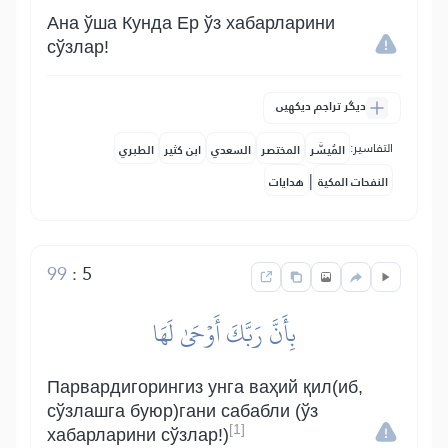
Ана ўша Кунда Ер ўз хабарларини
сўзлар!
دیگر تراجم دیکھیں
التفاسير:
المُيسَّر
المختصر
السعدي
ابن كثير
الطبري
|
النفحات المكية
هدايات
99
:
5
بِأَنَّ رَبَّكَ أَوۡحَىٰ لَهَا
Парвардигорингиз унга ваҳий қил(иб,
сўзлашга буюр)гани сабабли (ўз
[1]
хабарларини сўзлар!)