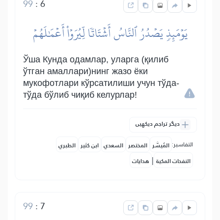
99
:
6
يَوۡمَئِذٖ يَصۡدُرُ ٱلنَّاسُ أَشۡتَاتٗا لِّيُرَوۡاْ أَعۡمَٰلَهُمۡ
Ўша Кунда одамлар, уларга (қилиб
ўтган амаллари)нинг жазо ёки
мукофотлари кўрсатилиши учун тўда-
тўда бўлиб чиқиб келурлар!
دیگر تراجم دیکھیں
التفاسير:
المُيسَّر
المختصر
السعدي
ابن كثير
الطبري
|
النفحات المكية
هدايات
99
:
7