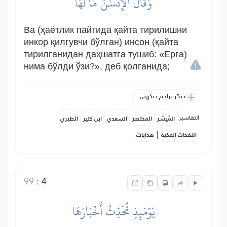
وَقَالَ ٱلۡإِنسَٰنُ مَا لَهَا
Ва (ҳаётлик пайтида қайта тирилишни
инкор қилгувчи бўлган) инсон (қайта
тирилганидан даҳшатга тушиб: «Ерга)
нима бўлди ўзи?», деб қолганида;
دیگر تراجم دیکھیں
التفاسير:
المُيسَّر
المختصر
السعدي
ابن كثير
الطبري
|
النفحات المكية
هدايات
99
:
4
يَوۡمَئِذٖ تُحَدِّثُ أَخۡبَارَهَا