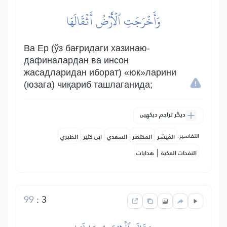
وَأَخۡرَجَتِ ٱلۡأَرۡضُ أَثۡقَالَهَا
Ва Ер (ўз бағридаги хазинаю-
дафиналардан ва инсон
жасадларидан иборат) «юк»ларини
(юзага) чиқариб ташлаганида;
دیگر تراجم دیکھیں
التفاسير:
المُيسَّر
المختصر
السعدي
ابن كثير
الطبري
|
النفحات المكية
هدايات
99
:
3