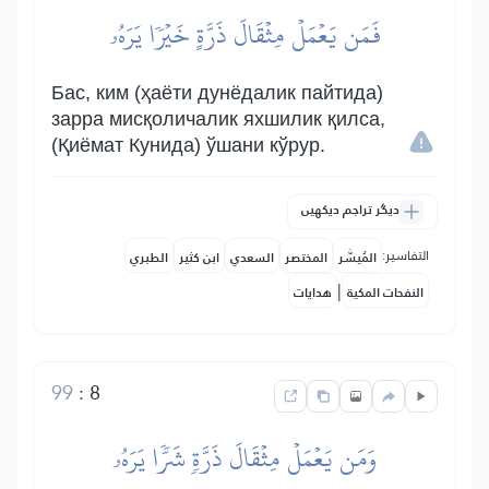
فَمَن يَعۡمَلۡ مِثۡقَالَ ذَرَّةٍ خَيۡرٗا يَرَهُۥ
Бас, ким (ҳаёти дунёдалик пайтида)
зарра мисқоличалик яхшилик қилса,
(Қиёмат Кунида) ўшани кўрур.
دیگر تراجم دیکھیں
التفاسير:
المُيسَّر
المختصر
السعدي
ابن كثير
الطبري
|
النفحات المكية
هدايات
99
:
8
وَمَن يَعۡمَلۡ مِثۡقَالَ ذَرَّةٖ شَرّٗا يَرَهُۥ