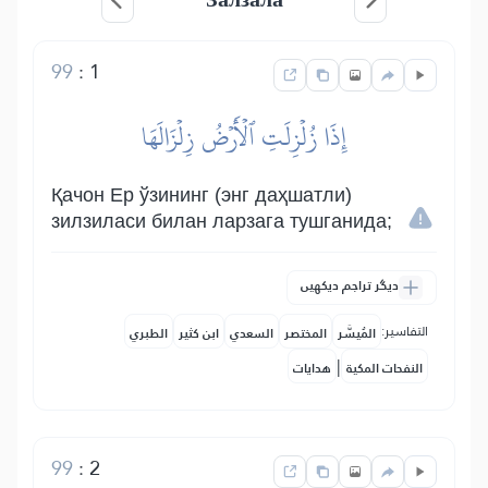
99
:
1
إِذَا زُلۡزِلَتِ ٱلۡأَرۡضُ زِلۡزَالَهَا
Қачон Ер ўзининг (энг даҳшатли)
зилзиласи билан ларзага тушганида;
دیگر تراجم دیکھیں
التفاسير:
المُيسَّر
المختصر
السعدي
ابن كثير
الطبري
|
النفحات المكية
هدايات
99
:
2