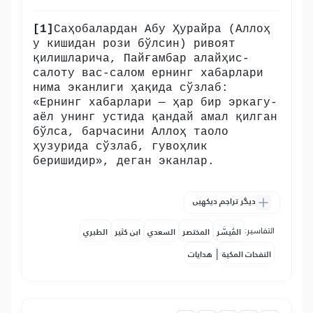
[1]
Саҳобалардан Абу Ҳурайра (Аллоҳ
у кишидан рози бўлсин) ривоят
қилишларича, Пайғамбар алайҳис-
салоту вас-салом ернинг хабарлари
нима эканлиги ҳақида сўзлаб:
«Ернинг хабарлари — ҳар бир эркагу-
аёл унинг устида қандай амал қилган
бўлса, барчасини Аллоҳ таоло
ҳузурида сўзлаб, гувоҳлик
беришидир», деган эканлар.
دیگر تراجم دیکھیں
التفاسير:
المُيسَّر
المختصر
السعدي
ابن كثير
الطبري
|
النفحات المكية
هدايات