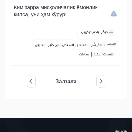
Ким зарра мисқоличалик ёмонлик
қилса, уни ҳам кўрур!
دیگر تراجم دیکھیں
التفاسير:
المُيسَّر
المختصر
السعدي
ابن كثير
الطبري
|
النفحات المكية
هدايات
Залзала
ہوم پیج