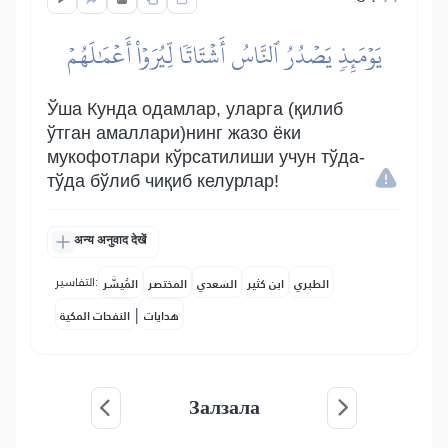
يَوۡمَئِذٖ يَصۡدُرُ ٱلنَّاسُ أَشۡتَاتٗا لِّيُرَوۡاْ أَعۡمَٰلَهُمۡ
Ўша Кунда одамлар, уларга (қилиб
ўтган амаллари)нинг жазо ёки
мукофотлари кўрсатилиши учун тўда-
тўда бўлиб чиқиб келурлар!
अन्य अनुवाद देखें
التفاسير:
الطبري
ابن كثير
السعدي
المختصر
المُيسَّر
|
هدايات
النفحات المكية
Залзала