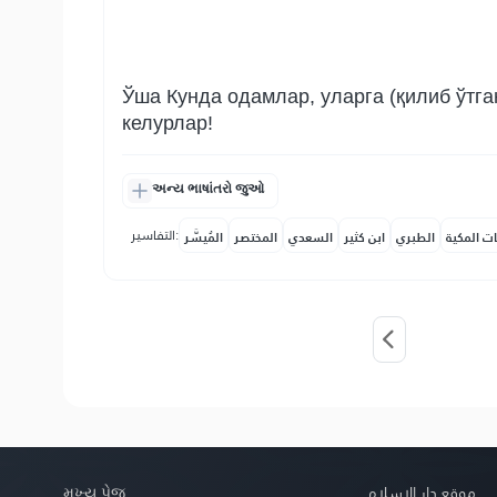
Ўша Кунда одамлар, уларга (қилиб ўтга
келурлар!
અન્ય ભાષાંતરો જુઓ
التفاسير:
ات المكية
الطبري
ابن كثير
السعدي
المختصر
المُيسَّر
મુખ્ય પેજ
موقع دار الإسلام