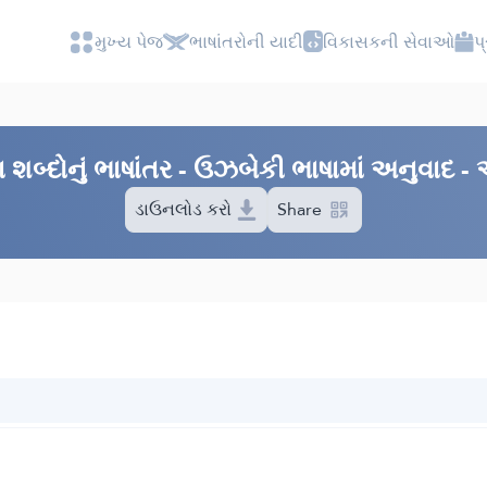
મુખ્ય પેજ
ભાષાંતરોની યાદી
વિકાસકની સેવાઓ
પ
્દોનું ભાષાંતર - ઉઝબેકી ભાષામાં અનુવાદ - 
ડાઉનલોડ કરો
Share