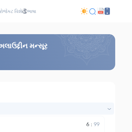
્રોજેકટ વિશે
ભાષા
અલાઉદ્દીન મન્સૂર
6
:
99