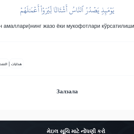
يَوۡمَئِذٖ يَصۡدُرُ ٱلنَّاسُ أَشۡتَاتٗا لِّيُرَوۡاْ أَعۡمَٰلَهُمۡ
н амаллари)нинг жазо ёки мукофотлари кўрсатилиши 
|
هدايات
النفح
Залзала
મેઇલ સૂચિ માટે નોંધણી કરો