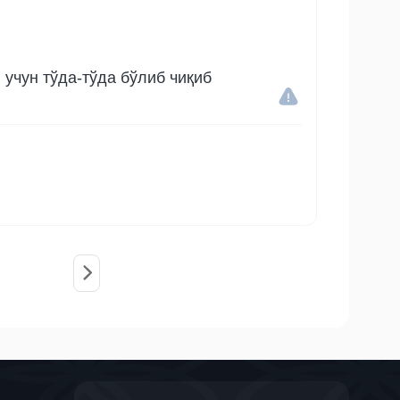
учун тўда-тўда бўлиб чиқиб