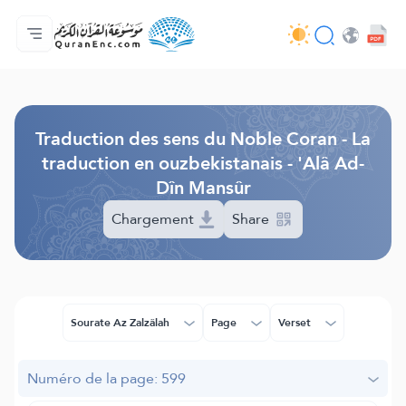
Accueil
Index des traductions
Audio
Services des développeurs du site - API
Autour du projet
Nous contacter
Langue
Browse Old Version
Traduction des sens du Noble Coran - La
traduction en ouzbekistanais - 'Alâ Ad-
Dîn Mansûr
Chargement
Share
Sourate Az Zalzâlah
Page
Verset
Numéro de la page: 599