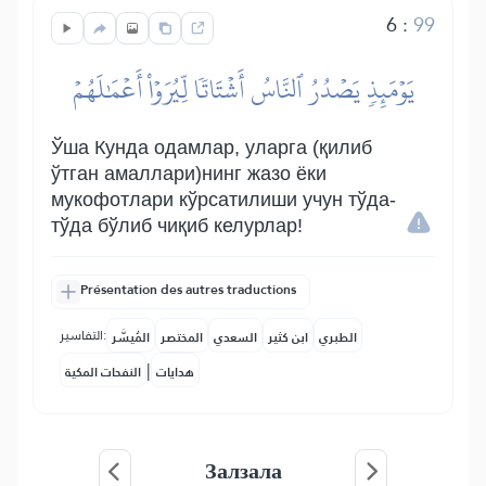
6
:
99
يَوۡمَئِذٖ يَصۡدُرُ ٱلنَّاسُ أَشۡتَاتٗا لِّيُرَوۡاْ أَعۡمَٰلَهُمۡ
Ўша Кунда одамлар, уларга (қилиб
ўтган амаллари)нинг жазо ёки
мукофотлари кўрсатилиши учун тўда-
тўда бўлиб чиқиб келурлар!
Présentation des autres traductions
التفاسير:
الطبري
ابن كثير
السعدي
المختصر
المُيسَّر
|
هدايات
النفحات المكية
Залзала