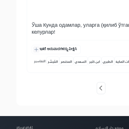
Ўша Кунда одамлар, уларга (қилиб ўтга
келурлар!
ಇತರೆ ಅನುವಾದಗಳನ್ನು ವೀಕ್ಷಿಸಿ
التفاسير:
ات المكية
الطبري
ابن كثير
السعدي
المختصر
المُيسَّر
ಮುಖಪುಟ
موقع دار الإسلام