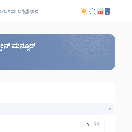
ಜನೆಯ ಬಗ್ಗೆ
ಭಾಷೆ
ದೀನ್ ಮನ್ಸೂರ್
6
:
99