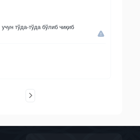
учун тўда-тўда бўлиб чиқиб