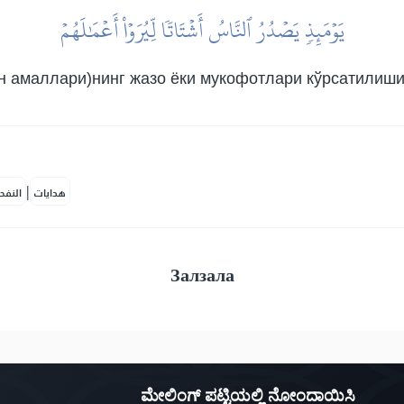
يَوۡمَئِذٖ يَصۡدُرُ ٱلنَّاسُ أَشۡتَاتٗا لِّيُرَوۡاْ أَعۡمَٰلَهُمۡ
н амаллари)нинг жазо ёки мукофотлари кўрсатилиши 
|
هدايات
النفح
Залзала
ಮೇಲಿಂಗ್ ಪಟ್ಟಿಯಲ್ಲಿ ನೋಂದಾಯಿಸಿ