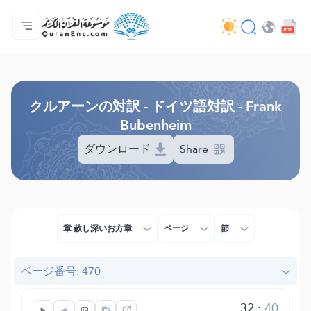
ホーム
対訳の目次
Audio
開発者向け提供サービス - API
事業内容
お問い合わせ
言語
Browse Old Version
クルアーンの対訳 - ドイツ語対訳 - Frank
Bubenheim
ダウンロード
Share
章 赦し深いお方章
ページ
節
ページ番号: 470
32
:
40