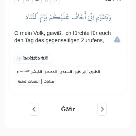
وَيَٰقَوۡمِ إِنِّيٓ أَخَافُ عَلَيۡكُمۡ يَوۡمَ ٱلتَّنَادِ
O mein Volk, gewiß, ich fürchte für euch
den Tag des gegenseitigen Zurufens,
他の対訳を表示
التفاسير:
الطبري
ابن كثير
السعدي
المختصر
المُيسَّر
|
هدايات
النفحات المكية
Ġāfir