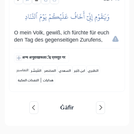
وَيَٰقَوۡمِ إِنِّيٓ أَخَافُ عَلَيۡكُمۡ يَوۡمَ ٱلتَّنَادِ
O mein Volk, gewiß, ich fürchte für euch
den Tag des gegenseitigen Zurufens,
अन्य अनुवादहरूलार्इ प्रस्तुत गर
التفاسير:
الطبري
ابن كثير
السعدي
المختصر
المُيسَّر
|
هدايات
النفحات المكية
Ġāfir