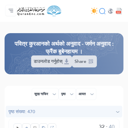
मुख्य
अनुवादहरूको सूची
Audio
विकासकर्ताहरूका सेवाहरू - API
परियोजना बारे
हामीलाई सम्पर्क गर्नुहोस्
भाषा
Browse Old Version
पवित्र कुरआनको अर्थको अनुवाद - जर्मन अनुवाद :
फ्रैंक बुबेनहायम ।
डाउनलोड गर्नुहोस्
Share
सूरह गाफिर
पृष्ठ
आयत
पृष्ठ संख्या: 470
32
:
40