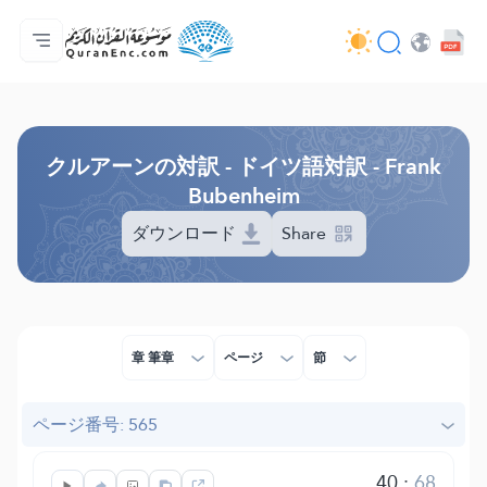
ホーム
対訳の目次
Audio
開発者向け提供サービス - API
事業内容
お問い合わせ
言語
Browse Old Version
クルアーンの対訳 - ドイツ語対訳 - Frank
Bubenheim
ダウンロード
Share
章 筆章
ページ
節
ページ番号: 565
40
:
68