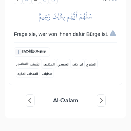
سَلۡهُمۡ أَيُّهُم بِذَٰلِكَ زَعِيمٌ
Frage sie, wer von ihnen dafür Bürge ist.
他の対訳を表示
التفاسير:
الطبري
ابن كثير
السعدي
المختصر
المُيسَّر
|
هدايات
النفحات المكية
Al-Qalam