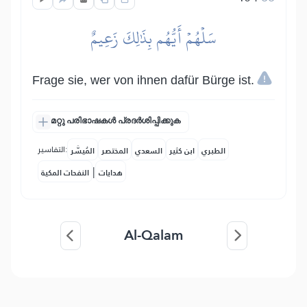
سَلۡهُمۡ أَيُّهُم بِذَٰلِكَ زَعِيمٌ
Frage sie, wer von ihnen dafür Bürge ist.
മറ്റു പരിഭാഷകൾ പ്രദർശിപ്പിക്കുക
التفاسير:
الطبري
ابن كثير
السعدي
المختصر
المُيسَّر
|
هدايات
النفحات المكية
Al-Qalam