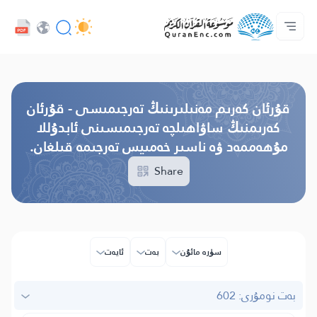
تىل
Audio
ئاساسى
پىلان ھەققىدە
بىز بىلەن ئالاقە قىلىڭ
تەرجىمىلەر مۇندەرىجىسى
كەسىپدارلار مۇلازىمىتى - API
Browse Old Version
قۇرئان كەرىم مەنىلىرىنىڭ تەرجىمىسى - قۇرئان
كەرىمنىڭ ساۋاھىلچە تەرجىمىسىنى ئابدۇللا
مۇھەممەد ۋە ناسىر خەمىيس تەرجىمە قىلغان.
Share
سۈرە مائۇن
بەت
ئايەت
بەت نومۇرى: 602