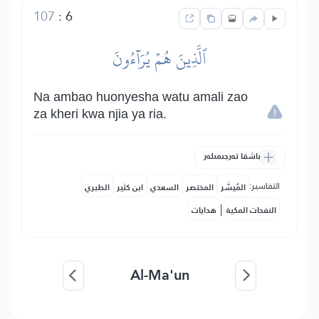
107
:
6
ٱلَّذِينَ هُمۡ يُرَآءُونَ
Na ambao huonyesha watu amali zao
za kheri kwa njia ya ria.
باشقا تەرجىمىلەر
التفاسير:
المُيسَّر
المختصر
السعدي
ابن كثير
الطبري
|
النفحات المكية
هدايات
Al-Ma'un