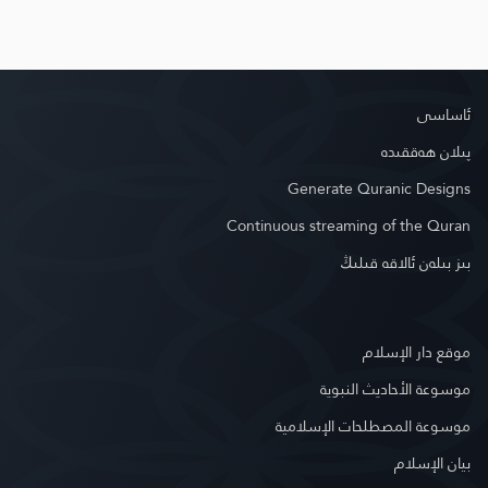
ئاساسى
پىلان ھەققىدە
Generate Quranic Designs
Continuous streaming of the Quran
بىز بىلەن ئالاقە قىلىڭ
موقع دار الإسلام
موسوعة الأحاديث النبوية
موسوعة المصطلحات الإسلامية
بيان الإسلام