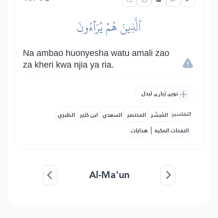
ٱلَّذِينَ هُمۡ يُرَآءُونَ
Na ambao huonyesha watu amali zao
za kheri kwa njia ya ria.
نورې ژباړې لیدل
التفاسير:
المُيسَّر
المختصر
السعدي
ابن كثير
الطبري
|
النفحات المكية
هدايات
Al-Ma'un