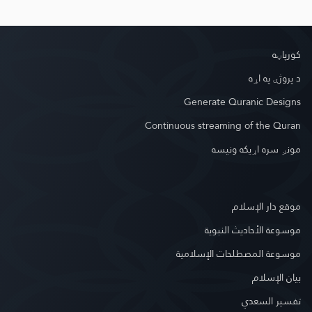
کور‌پاڼه
د پروژې په اړه
Generate Quranic Designs
Continuous streaming of the Quran
مونږ سره اړیکه ونیسه
موقع دار الإسلام
موسوعة الأحاديث النبوية
موسوعة المصطلحات الإسلامية
بيان الإسلام
تفسير السعدي