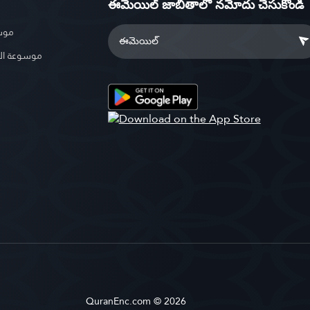
ఈమెయిల్ జాబితాలో నమోదు చేసుకోండి
موسو
موسوعة ال
QuranEnc.com © 2026