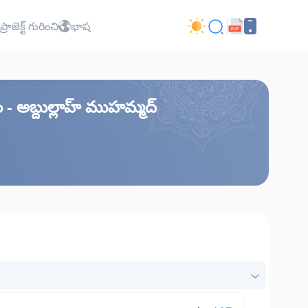
ప్రాజెక్ట్ గురించి
భాష
- అబ్దుల్లాహ్ ముహమ్మద్