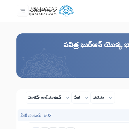
ప్రధాన పేజీ
అనువాదాల విషయసూచిక
Audio
డెవలపర్ల సేవలు - API
ప్రాజెక్ట్ గురించి
మమ్ముల్ని సంప్రదించండి
భాష
Browse Old Version
పవిత్ర ఖుర్ఆన్ యొక్క 
సూరహ్ అల్-మాఊన్
పేజీ
వచనం
పేజీ నెంబరు: 602