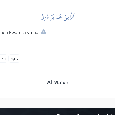
ٱلَّذِينَ هُمۡ يُرَآءُونَ
ri kwa njia ya ria.
|
هدايات
النفح
Al-Ma'un