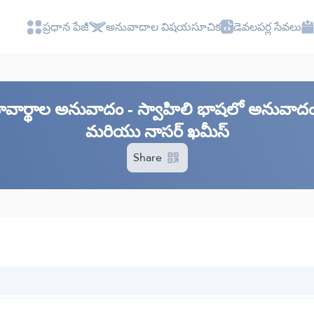
ప్రధాన పేజీ
అనువాదాల విషయసూచిక
డెవలపర్ల సేవలు
భావార్థాల అనువాదం - స్వాహిలి భాషలో అనువాదం 
మరియు నాసర్ ఖమీస్
Share