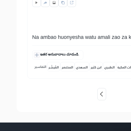
Na ambao huonyesha watu amali zao za khe
ఇతర అనువాదాలు చూడండి.
التفاسير:
ات المكية
الطبري
ابن كثير
السعدي
المختصر
المُيسَّر