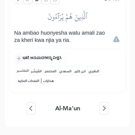
ٱلَّذِينَ هُمۡ يُرَآءُونَ
Na ambao huonyesha watu amali zao
za kheri kwa njia ya ria.
ಇತರೆ ಅನುವಾದಗಳನ್ನು ವೀಕ್ಷಿಸಿ
التفاسير:
الطبري
ابن كثير
السعدي
المختصر
المُيسَّر
|
هدايات
النفحات المكية
Al-Ma'un