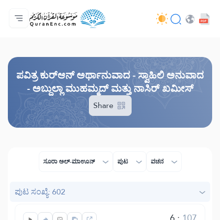
ಮುಖಪುಟ
ಅನುವಾದಗಳ ಸೂಚಿ
Audio
ಡೆವಲಪರ್ ಸೇವೆಗಳು - API
ಯೋಜನೆಯ ಬಗ್ಗೆ
ನಮ್ಮನ್ನು ಕರೆ ಮಾಡಿ
ಭಾಷೆ
Browse Old Version
ಪವಿತ್ರ ಕುರ್‌ಆನ್ ಅರ್ಥಾನುವಾದ - ಸ್ವಾಹಿಲಿ ಅನುವಾದ
- ಅಬ್ದುಲ್ಲಾ ಮುಹಮ್ಮದ್ ಮತ್ತು ನಾಸಿರ್ ಖಮೀಸ್
Share
ಸೂರಾ ಅಲ್ -ಮಾಊನ್
ಪುಟ
ವಚನ
ಪುಟ ಸಂಖ್ಯೆ: 602
6
:
107