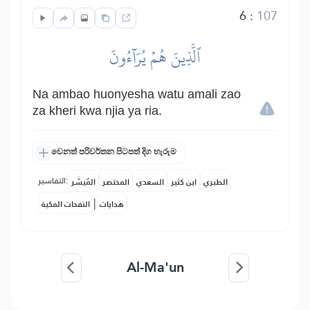
6
:
107
ٱلَّذِينَ هُمۡ يُرَآءُونَ
Na ambao huonyesha watu amali zao
za kheri kwa njia ya ria.
වෙනත් පරිවර්තන පිටපත් දිග හැරුම
التفاسير:
الطبري
ابن كثير
السعدي
المختصر
المُيسَّر
|
هدايات
النفحات المكية
Al-Ma'un