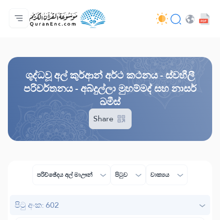
මුල් පිටුව
පරිවර්තන පටුන
Audio
සංවර්ධක සේවා - API
ව්‍යාපෘතිය ගැන
අප අමතන්න
භාෂාව
Browse Old Version
ශුද්ධවූ අල් කුර්ආන් අර්ථ කථනය - ස්වහීලී
පරිවර්තනය - අබ්දුල්ලා මුහම්මද් සහ නාසර්
ඛමීස්
Share
පරිච්ඡේදය අල් මාඌන්
පිටුව
වාක්‍යය
පිටු අංක: 602