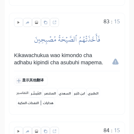
83
:
15
فَأَخَذَتۡهُمُ ٱلصَّيۡحَةُ مُصۡبِحِينَ
Kikawachukua wao kimondo cha
adhabu kipindi cha asubuhi mapema.
显示其他翻译
التفاسير:
الطبري
ابن كثير
السعدي
المختصر
المُيسَّر
|
هدايات
النفحات المكية
84
:
15