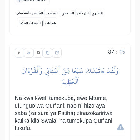
التفاسير:
الطبري
ابن كثير
السعدي
المختصر
المُيسَّر
|
هدايات
النفحات المكية
87
:
15
وَلَقَدۡ ءَاتَيۡنَٰكَ سَبۡعٗا مِّنَ ٱلۡمَثَانِي وَٱلۡقُرۡءَانَ
ٱلۡعَظِيمَ
Na kwa kweli tumekupa, ewe Mtume,
ufunguo wa Qur՚ani, nao ni hizo aya
saba (za sura ya Fatiha) zinazokaririwa
katika kila Swala, na tumekupa Qur՚ani
tukufu.