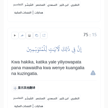
التفاسير:
الطبري
ابن كثير
السعدي
المختصر
المُيسَّر
|
هدايات
النفحات المكية
75
:
15
إِنَّ فِي ذَٰلِكَ لَأٓيَٰتٖ لِّلۡمُتَوَسِّمِينَ
Kwa hakika, katika yale yiliyowapata
pana mawaidha kwa wenye kuangalia
na kuzingatia.
显示其他翻译
التفاسير:
الطبري
ابن كثير
السعدي
المختصر
المُيسَّر
|
هدايات
النفحات المكية