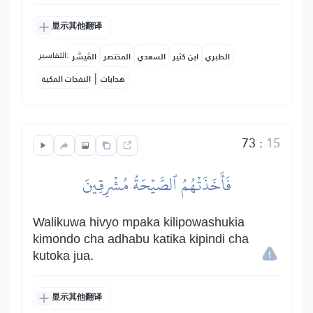
显示其他翻译
التفاسير:
الطبري
ابن كثير
السعدي
المختصر
المُيسَّر
|
هدايات
النفحات المكية
73
:
15
فَأَخَذَتۡهُمُ ٱلصَّيۡحَةُ مُشۡرِقِينَ
Walikuwa hivyo mpaka kilipowashukia
kimondo cha adhabu katika kipindi cha
kutoka jua.
显示其他翻译