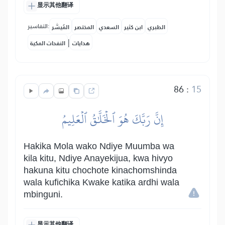
显示其他翻译
التفاسير:
الطبري
ابن كثير
السعدي
المختصر
المُيسَّر
|
هدايات
النفحات المكية
86
:
15
إِنَّ رَبَّكَ هُوَ ٱلۡخَلَّٰقُ ٱلۡعَلِيمُ
Hakika Mola wako Ndiye Muumba wa
kila kitu, Ndiye Anayekijua, kwa hivyo
hakuna kitu chochote kinachomshinda
wala kufichika Kwake katika ardhi wala
mbinguni.
显示其他翻译