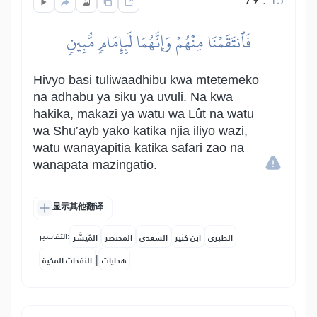
فَٱنتَقَمۡنَا مِنۡهُمۡ وَإِنَّهُمَا لَبِإِمَامٖ مُّبِينٖ
Hivyo basi tuliwaadhibu kwa mtetemeko
na adhabu ya siku ya uvuli. Na kwa
hakika, makazi ya watu wa Lût na watu
wa Shu‛ayb yako katika njia iliyo wazi,
watu wanayapitia katika safari zao na
wanapata mazingatio.
显示其他翻译
التفاسير:
الطبري
ابن كثير
السعدي
المختصر
المُيسَّر
|
هدايات
النفحات المكية