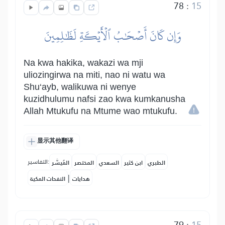
78
:
15
وَإِن كَانَ أَصۡحَٰبُ ٱلۡأَيۡكَةِ لَظَٰلِمِينَ
Na kwa hakika, wakazi wa mji
uliozingirwa na miti, nao ni watu wa
Shu‘ayb, walikuwa ni wenye
kuzidhulumu nafsi zao kwa kumkanusha
Allah Mtukufu na Mtume wao mtukufu.
显示其他翻译
التفاسير:
الطبري
ابن كثير
السعدي
المختصر
المُيسَّر
|
هدايات
النفحات المكية
79
:
15