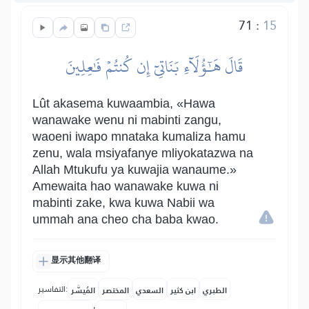
71
:
15
قَالَ هَٰٓؤُلَآءِ بَنَاتِيٓ إِن كُنتُمۡ فَٰعِلِينَ
Lût akasema kuwaambia, «Hawa
wanawake wenu ni mabinti zangu,
waoeni iwapo mnataka kumaliza hamu
zenu, wala msiyafanye mliyokatazwa na
Allah Mtukufu ya kuwajia wanaume.»
Amewaita hao wanawake kuwa ni
mabinti zake, kwa kuwa Nabii wa
ummah ana cheo cha baba kwao.
显示其他翻译
التفاسير:
الطبري
ابن كثير
السعدي
المختصر
المُيسَّر