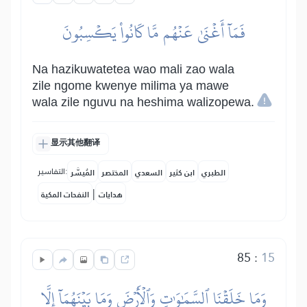
فَمَآ أَغۡنَىٰ عَنۡهُم مَّا كَانُواْ يَكۡسِبُونَ
Na hazikuwatetea wao mali zao wala
zile ngome kwenye milima ya mawe
wala zile nguvu na heshima walizopewa.
显示其他翻译
التفاسير:
الطبري
ابن كثير
السعدي
المختصر
المُيسَّر
|
هدايات
النفحات المكية
85
:
15
وَمَا خَلَقۡنَا ٱلسَّمَٰوَٰتِ وَٱلۡأَرۡضَ وَمَا بَيۡنَهُمَآ إِلَّا