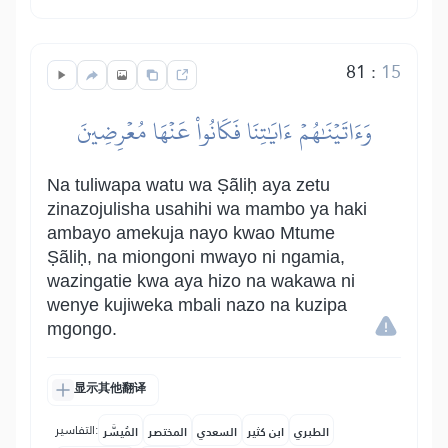
81
:
15
وَءَاتَيۡنَٰهُمۡ ءَايَٰتِنَا فَكَانُواْ عَنۡهَا مُعۡرِضِينَ
Na tuliwapa watu wa Ṣãliḥ aya zetu
zinazojulisha usahihi wa mambo ya haki
ambayo amekuja nayo kwao Mtume
Ṣãliḥ, na miongoni mwayo ni ngamia,
wazingatie kwa aya hizo na wakawa ni
wenye kujiweka mbali nazo na kuzipa
mgongo.
显示其他翻译
التفاسير:
الطبري
ابن كثير
السعدي
المختصر
المُيسَّر