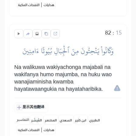
|
هدايات
النفحات المكية
82
:
15
وَكَانُواْ يَنۡحِتُونَ مِنَ ٱلۡجِبَالِ بُيُوتًا ءَامِنِينَ
Na walikuwa wakiyachonga majabali na
wakifanya humo majumba, na huku wao
wanajiaminisha kwamba
hayatawaangukia na hayataharibika.
显示其他翻译
التفاسير:
الطبري
ابن كثير
السعدي
المختصر
المُيسَّر
|
هدايات
النفحات المكية