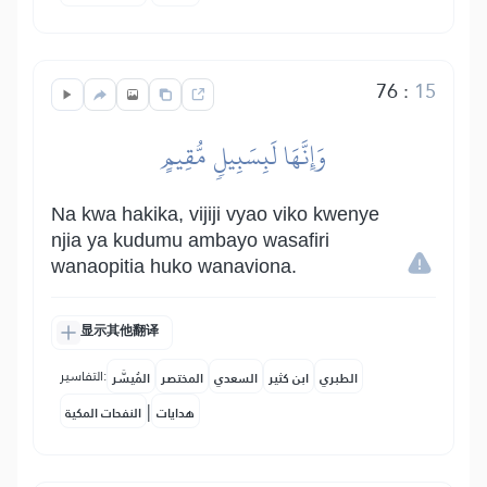
76
:
15
وَإِنَّهَا لَبِسَبِيلٖ مُّقِيمٍ
Na kwa hakika, vijiji vyao viko kwenye
njia ya kudumu ambayo wasafiri
wanaopitia huko wanaviona.
显示其他翻译
التفاسير:
الطبري
ابن كثير
السعدي
المختصر
المُيسَّر
|
هدايات
النفحات المكية