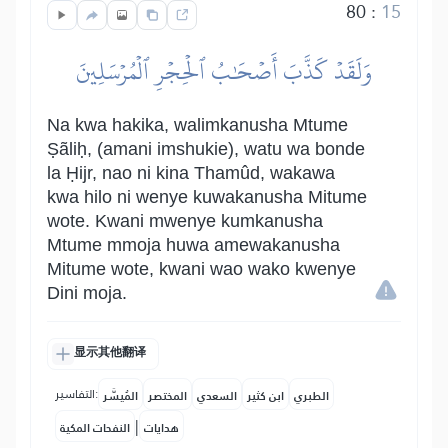
80
:
15
وَلَقَدۡ كَذَّبَ أَصۡحَٰبُ ٱلۡحِجۡرِ ٱلۡمُرۡسَلِينَ
Na kwa hakika, walimkanusha Mtume
Ṣãliḥ, (amani imshukie), watu wa bonde
la Ḥijr, nao ni kina Thamûd, wakawa
kwa hilo ni wenye kuwakanusha Mitume
wote. Kwani mwenye kumkanusha
Mtume mmoja huwa amewakanusha
Mitume wote, kwani wao wako kwenye
Dini moja.
显示其他翻译
التفاسير:
الطبري
ابن كثير
السعدي
المختصر
المُيسَّر
|
هدايات
النفحات المكية