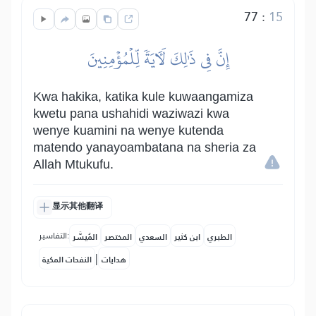
77
:
15
إِنَّ فِي ذَٰلِكَ لَأٓيَةٗ لِّلۡمُؤۡمِنِينَ
Kwa hakika, katika kule kuwaangamiza
kwetu pana ushahidi waziwazi kwa
wenye kuamini na wenye kutenda
matendo yanayoambatana na sheria za
Allah Mtukufu.
显示其他翻译
التفاسير:
الطبري
ابن كثير
السعدي
المختصر
المُيسَّر
|
هدايات
النفحات المكية