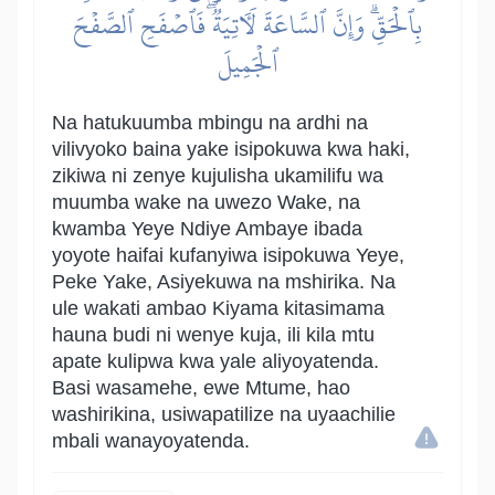
بِٱلۡحَقِّۗ وَإِنَّ ٱلسَّاعَةَ لَأٓتِيَةٞۖ فَٱصۡفَحِ ٱلصَّفۡحَ
ٱلۡجَمِيلَ
Na hatukuumba mbingu na ardhi na
vilivyoko baina yake isipokuwa kwa haki,
zikiwa ni zenye kujulisha ukamilifu wa
muumba wake na uwezo Wake, na
kwamba Yeye Ndiye Ambaye ibada
yoyote haifai kufanyiwa isipokuwa Yeye,
Peke Yake, Asiyekuwa na mshirika. Na
ule wakati ambao Kiyama kitasimama
hauna budi ni wenye kuja, ili kila mtu
apate kulipwa kwa yale aliyoyatenda.
Basi wasamehe, ewe Mtume, hao
washirikina, usiwapatilize na uyaachilie
mbali wanayoyatenda.