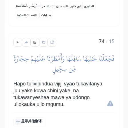
التفاسير:
الطبري
ابن كثير
السعدي
المختصر
المُيسَّر
|
هدايات
النفحات المكية
74
:
15
فَجَعَلۡنَا عَٰلِيَهَا سَافِلَهَا وَأَمۡطَرۡنَا عَلَيۡهِمۡ حِجَارَةٗ
مِّن سِجِّيلٍ
Hapo tulivipindua vijiji vyao tukavifanya
juu yake kuwa chini yake, na
tukawanyeshea mawe ya udongo
uliokauka ulio mgumu.
显示其他翻译