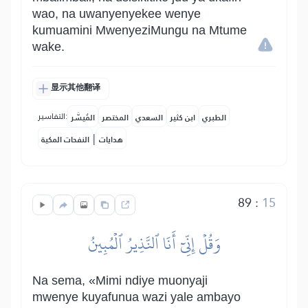
wao, na uwanyenyekee wenye
kumuamini MwenyeziMungu na Mtume
wake.
显示其他翻译
التفاسير:
الطبري
ابن كثير
السعدي
المختصر
المُيسَّر
|
هدايات
النفحات المكية
89
:
15
وَقُلۡ إِنِّيٓ أَنَا ٱلنَّذِيرُ ٱلۡمُبِينُ
Na sema, «Mimi ndiye muonyaji
mwenye kuyafunua wazi yale ambayo