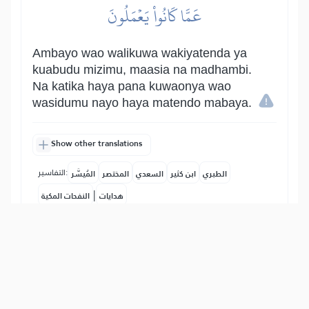
عَمَّا كَانُواْ يَعۡمَلُونَ
Ambayo wao walikuwa wakiyatenda ya
kuabudu mizimu, maasia na madhambi.
Na katika haya pana kuwaonya wao
wasidumu nayo haya matendo mabaya.
Show other translations
التفاسير:
الطبري
ابن كثير
السعدي
المختصر
المُيسَّر
|
هدايات
النفحات المكية
94
:
15
فَٱصۡدَعۡ بِمَا تُؤۡمَرُ وَأَعۡرِضۡ عَنِ ٱلۡمُشۡرِكِينَ