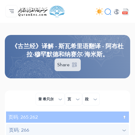
主页
译解目录
Audio
开发者服务 - API
关于此项目
联系我们
语言
Browse Old Version
《古兰经》译解 - 斯瓦希里语翻译 - 阿布杜
拉·穆罕默德和纳赛尔·海米斯。
Share
章 希只尔
页
段
页码: 265:262
页码: 266