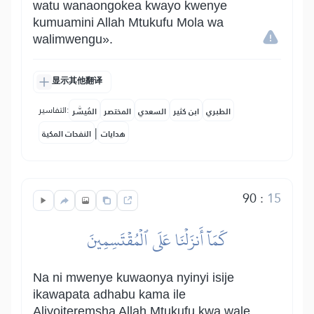
watu wanaongokea kwayo kwenye
kumuamini Allah Mtukufu Mola wa
walimwengu».
显示其他翻译
التفاسير:
الطبري
ابن كثير
السعدي
المختصر
المُيسَّر
|
هدايات
النفحات المكية
90
:
15
كَمَآ أَنزَلۡنَا عَلَى ٱلۡمُقۡتَسِمِينَ
Na ni mwenye kuwaonya nyinyi isije
ikawapata adhabu kama ile
Aliyoiteremsha Allah Mtukufu kwa wale