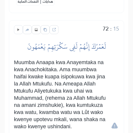
|
هدايات
النفحات المكية
72
:
15
لَعَمۡرُكَ إِنَّهُمۡ لَفِي سَكۡرَتِهِمۡ يَعۡمَهُونَ
Muumba Anaapa kwa Anayemtaka na
kwa Anachokitaka. Ama muumbwa
haifai kwake kuapa isipokuwa kwa jina
la Allah Mtukufu. Na Ameapa Allah
Mtukufu Aliyetukuka kwa uhai wa
Muhammad, (rehema za Allah Mtukufu
na amani zimshukie), kwa kumtukuza
kwa watu, kwamba watu wa Lût wako
kwenye upotevu mkali, wana shaka na
wako kwenye ushindani.