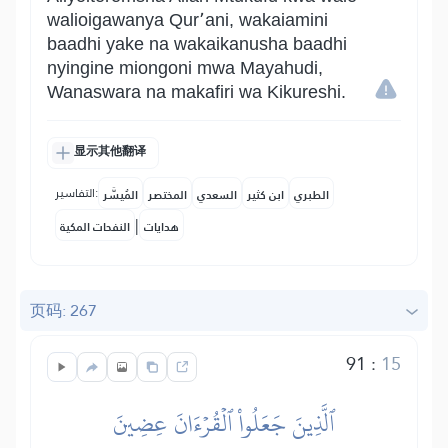
walioigawanya Qur՚ani, wakaiamini
baadhi yake na wakaikanusha baadhi
nyingine miongoni mwa Mayahudi,
Wanaswara na makafiri wa Kikureshi.
显示其他翻译
التفاسير:
الطبري
ابن كثير
السعدي
المختصر
المُيسَّر
|
هدايات
النفحات المكية
页码: 267
91
:
15
ٱلَّذِينَ جَعَلُواْ ٱلۡقُرۡءَانَ عِضِينَ