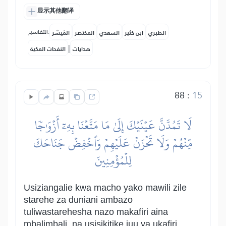
显示其他翻译
التفاسير:
الطبري
ابن كثير
السعدي
المختصر
المُيسَّر
|
هدايات
النفحات المكية
88
:
15
لَا تَمُدَّنَّ عَيۡنَيۡكَ إِلَىٰ مَا مَتَّعۡنَا بِهِۦٓ أَزۡوَٰجٗا
مِّنۡهُمۡ وَلَا تَحۡزَنۡ عَلَيۡهِمۡ وَٱخۡفِضۡ جَنَاحَكَ
لِلۡمُؤۡمِنِينَ
Usiziangalie kwa macho yako mawili zile
starehe za duniani ambazo
tuliwastarehesha nazo makafiri aina
mbalimbali, na usisikitike juu ya ukafiri