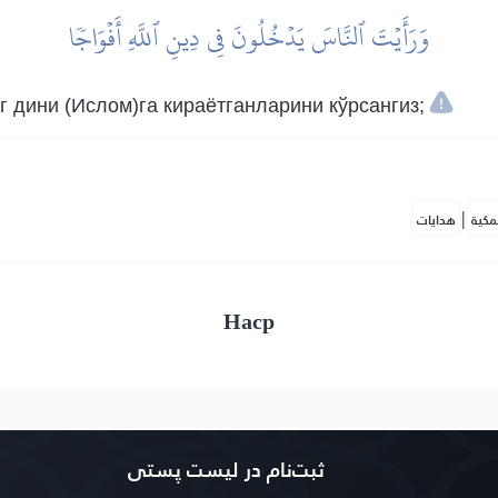
وَرَأَيۡتَ ٱلنَّاسَ يَدۡخُلُونَ فِي دِينِ ٱللَّهِ أَفۡوَاجٗا
 дини (Ислом)га кираётганларини кўрсангиз;
|
مكية
هدايات
Наср
ثبت‌نام در ليست پستى