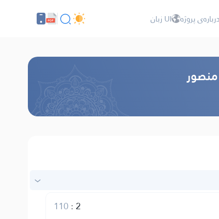
رباره‌ى پروژه
UI زبان
 منصور
110
:
2