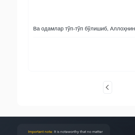
Ва одамлар тўп-тўп бўлишиб, Аллоҳнинг
Important note:
It is noteworthy that no matter