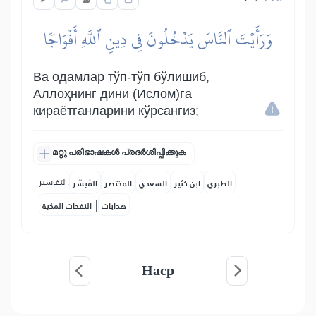
وَرَأَيۡتَ ٱلنَّاسَ يَدۡخُلُونَ فِي دِينِ ٱللَّهِ أَفۡوَاجٗا
Ва одамлар тўп-тўп бўлишиб,
Аллоҳнинг дини (Ислом)га
кираётганларини кўрсангиз;
മറ്റു പരിഭാഷകൾ പ്രദർശിപ്പിക്കുക
التفاسير:
الطبري
ابن كثير
السعدي
المختصر
المُيسَّر
|
هدايات
النفحات المكية
Наср