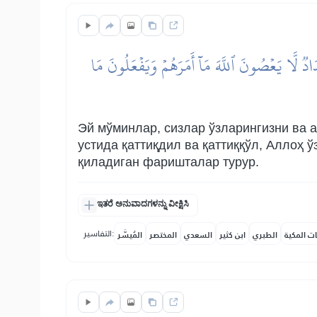
دٞ لَّا يَعۡصُونَ ٱللَّهَ مَآ أَمَرَهُمۡ وَيَفۡعَلُونَ مَا
Эй мўминлар, сизлар ўзларингизни ва а
устида қаттиқдил ва қаттиққўл, Аллоҳ 
қиладиган фаришталар турур.
ಇತರೆ ಅನುವಾದಗಳನ್ನು ವೀಕ್ಷಿಸಿ
التفاسير:
ات المكية
الطبري
ابن كثير
السعدي
المختصر
المُيسَّر