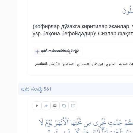
مَلُونَ
(Кофирлар дўзахга киритилар эканлар, 
узр-баҳона бефойдадир)! Сизлар фақат
ಇತರೆ ಅನುವಾದಗಳನ್ನು ವೀಕ್ಷಿಸಿ
التفاسير:
ات المكية
الطبري
ابن كثير
السعدي
المختصر
المُيسَّر
ಪುಟ ಸಂಖ್ಯೆ: 561
ُمۡ جَنَّٰتٖ تَجۡرِي مِن تَحۡتِهَا ٱلۡأَنۡهَٰرُ يَوۡمَ لَا
رَنَا وَٱغۡفِرۡ لَنَآۖ إِنَّكَ عَلَىٰ كُلِّ شَيۡءٖ قَدِيرٞ