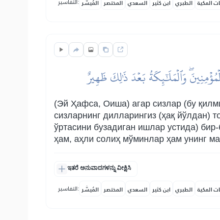
التفاسير:
ات المكية
الطبري
ابن كثير
السعدي
المختصر
المُيسَّر
ُؤۡمِنِينَۖ وَٱلۡمَلَٰٓئِكَةُ بَعۡدَ ذَٰلِكَ ظَهِيرٌ
(Эй Ҳафса, Оиша) агар сизлар (бу қилм
сизларнинг дилларингиз (ҳақ йўлдан) то
ўртасини бузадиган ишлар устида) бир
ҳам, аҳли солиҳ мўминлар ҳам унинг м
ಇತರೆ ಅನುವಾದಗಳನ್ನು ವೀಕ್ಷಿಸಿ
التفاسير:
ات المكية
الطبري
ابن كثير
السعدي
المختصر
المُيسَّر