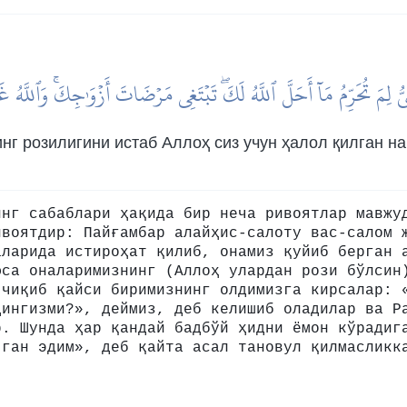
َبِيُّ لِمَ تُحَرِّمُ مَآ أَحَلَّ ٱللَّهُ لَكَۖ تَبۡتَغِي مَرۡضَاتَ أَزۡوَٰجِكَۚ وَٱللَّهُ 
нг розилигини истаб Аллоҳ сиз учун ҳалол қилган н
инг сабаблари ҳақида бир неча ривоятлар мавжу
ивоятдир: Пайғамбар алайҳис-салоту вас-салом 
аларида истироҳат қилиб, онамиз қуйиб берган 
фса оналаримизнинг (Аллоҳ улардан рози бўлсин
 чиқиб қайси биримизнинг олдимизга кирсалар: 
дингизми?», деймиз, деб келишиб оладилар ва Р
р. Шунда ҳар қандай бадбўй ҳидни ёмон кўрадиг
чган эдим», деб қайта асал тановул қилмасликк