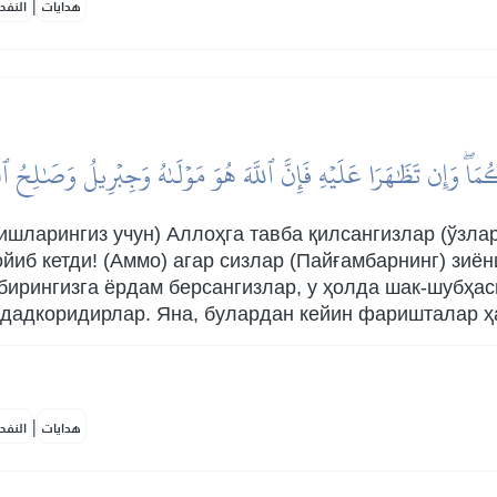
|
هدايات
النفح
اۖ وَإِن تَظَٰهَرَا عَلَيۡهِ فَإِنَّ ٱللَّهَ هُوَ مَوۡلَىٰهُ وَجِبۡرِيلُ وَصَٰلِحُ ٱلۡم
ишларингиз учун) Аллоҳга тавба қилсангизлар (ўзлар
йиб кетди! (Аммо) агар сизлар (Пайғамбарнинг) зиён
-бирингизга ёрдам берсангизлар, у ҳолда шак-шубҳас
ададкоридирлар. Яна, булардан кейин фаришталар ҳ
|
هدايات
النفح