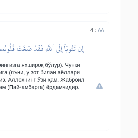
4
:
66
إِن تَتُوبَآ إِلَى ٱللَّهِ فَقَدۡ صَغَتۡ قُلُوبُكُمَ
ингизга яхшироқ бўлур). Чунки
ига (яъни, у зот билан аёллари
из, Аллоҳнинг Ўзи ҳам, Жаброил
ам (Пайғамбарга) ёрдамчидир.