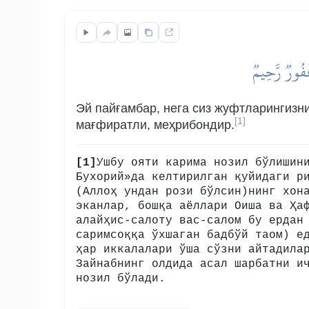
غَفُورٞ رَّحِيمٞ
Эй пайғамбар, нега сиз жуфтларингизни
[1]
мағфиратли, меҳрибондир.
[1]
Ушбу ояти карима нозил бўлишин
Бухорий»да келтирилган қуйидаги р
(Аллоҳ ундан рози бўлсин)нинг хон
эканлар, бошқа аёллари Оиша ва Ҳа
алайҳис-салоту вас-салом бу ердан
саримсоққа ўхшаган бадбўй таом) е
ҳар иккалалари ўша сўзни айтадила
Зайнабнинг олдида асал шарбатни и
нозил бўлади.