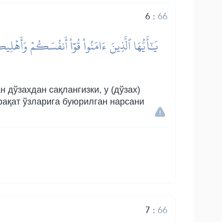
6
:
66
يَٰٓأَيُّهَا ٱلَّذِينَ ءَامَنُواْ قُوٓاْ أَنفُسَكُمۡ وَأَهۡل
 дўзахдан сақлангизки, у (дўзах)
 фақат ўзларига буюрилган нарсани
7
:
66