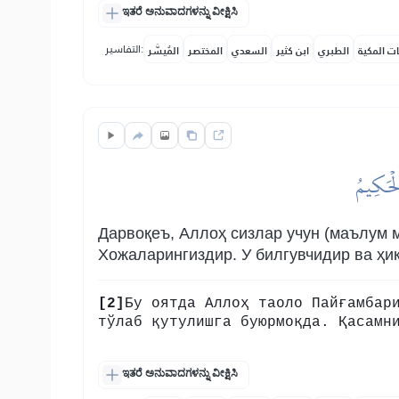
ಇತರೆ ಅನುವಾದಗಳನ್ನು ವೀಕ್ಷಿಸಿ
التفاسير:
ات المكية
الطبري
ابن كثير
السعدي
المختصر
المُيسَّر
لۡحَكِيمُ
Дарвоқеъ, Аллоҳ сизлар учун (маълум 
Хожаларингиздир. У билгувчидир ва ҳи
[2]
Бу оятда Аллоҳ таоло Пайғамбар
тўлаб қутулишга буюрмоқда. Қасамн
ಇತರೆ ಅನುವಾದಗಳನ್ನು ವೀಕ್ಷಿಸಿ