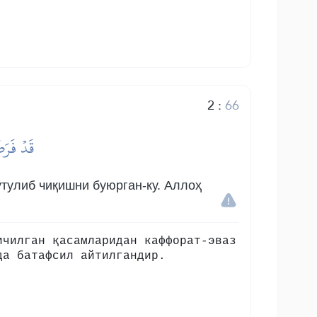
2
:
66
قَدۡ فَرَض
тулиб чиқишни буюрган-ку. Аллоҳ
ичилган қасамларидан каффорат-эваз
да батафсил айтилгандир.