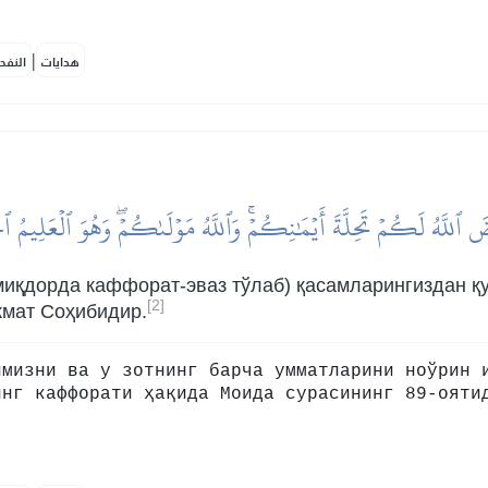
|
هدايات
النفح
َ ٱللَّهُ لَكُمۡ تَحِلَّةَ أَيۡمَٰنِكُمۡۚ وَٱللَّهُ مَوۡلَىٰكُمۡۖ وَهُوَ ٱلۡعَلِيمُ ٱ
миқдорда каффорат-эваз тўлаб) қасамларингиздан қу
[2]
кмат Соҳибидир.
имизни ва у зотнинг барча умматларини ноўрин 
инг каффорати ҳақида Моида сурасининг 89-ояти