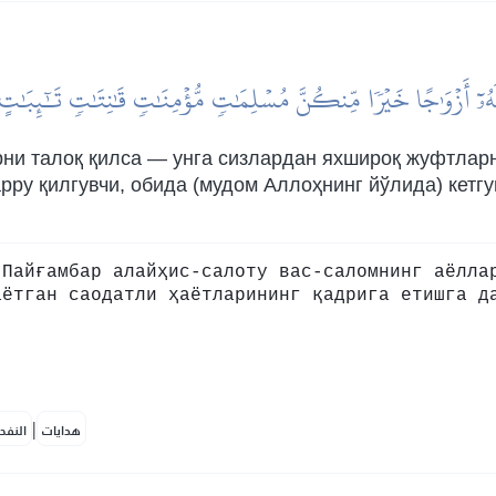
ُۥٓ أَزۡوَٰجًا خَيۡرٗا مِّنكُنَّ مُسۡلِمَٰتٖ مُّؤۡمِنَٰتٖ قَٰنِتَٰتٖ تَٰٓئِبَٰتٍ 
ни талоқ қилса — унга сизлардан яхшироқ жуфтларн
зарру қилгувчи, обида (мудом Аллоҳнинг йўлида) кет
 Пайғамбар алайҳис-салоту вас-саломнинг аёлла
аётган саодатли ҳаётларининг қадрига етишга д
|
هدايات
النفح