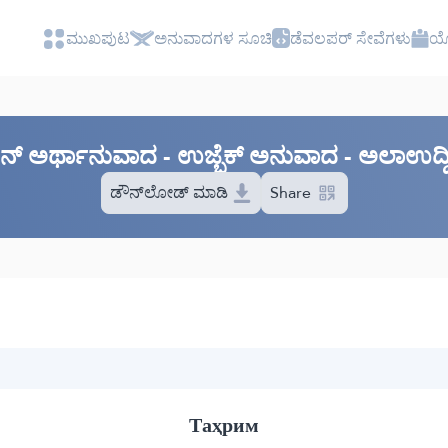
ಮುಖಪುಟ
ಅನುವಾದಗಳ ಸೂಚಿ
ಡೆವಲಪರ್ ಸೇವೆಗಳು
ಯೋ
‌ಆನ್ ಅರ್ಥಾನುವಾದ - ಉಜ್ಬೆಕ್ ಅನುವಾದ - ಅಲಾಉದ್
ಡೌನ್‌ಲೋಡ್ ಮಾಡಿ
Share
Таҳрим