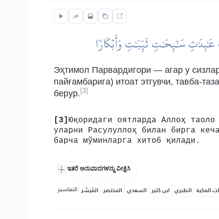
عَٰبِدَٰتٖ سَٰٓئِحَٰتٖ ثَيِّبَٰتٖ وَأَبۡكَارٗا
Эҳтимол Парвардигори — агар у сизлар
пайғамбарига) итоат этгувчи, тавба-та
[3]
берур.
[3]
Юқоридаги оятларда Аллоҳ таоло
уларни Расулуллоҳ билан бирга кеч
барча мўминларга хитоб қилади.
ಇತರೆ ಅನುವಾದಗಳನ್ನು ವೀಕ್ಷಿಸಿ
التفاسير:
ات المكية
الطبري
ابن كثير
السعدي
المختصر
المُيسَّر