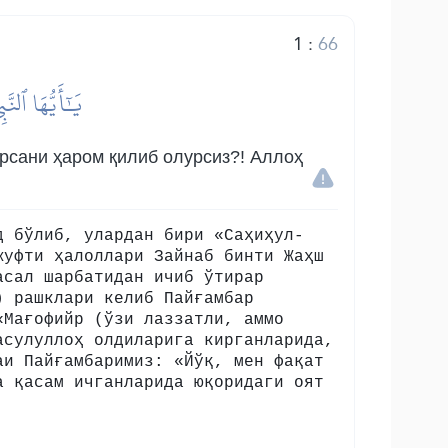
1
:
66
يَٰٓأَيُّهَا ٱلنّ
арсани ҳаром қилиб олурсиз?! Аллоҳ
д бўлиб, улардан бири «Саҳиҳул-
жуфти ҳалоллари Зайнаб бинти Жаҳш
асал шарбатидан ичиб ўтирар
) рашклари келиб Пайғамбар
«Мағофийр (ўзи лаззатли, аммо
асулуллоҳ олдиларига кирганларида,
аи Пайғамбаримиз: «Йўқ, мен фақат
а қасам ичганларида юқоридаги оят