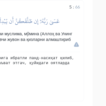
5
:
66
عَسَىٰ رَبُّهُۥٓ إِن طَلَّقَكُنَّ أَن يُبۡدِلَه
и муслима, мўмина (Аллоҳ ва Унинг
гувчи жувон ва қизларни алмаштириб
рига ибратли панд-насиҳат қилиб,
аъват этгач, қуйидаги оятларда