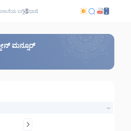
ಜನೆಯ ಬಗ್ಗೆ
ಭಾಷೆ
ದೀನ್ ಮನ್ಸೂರ್