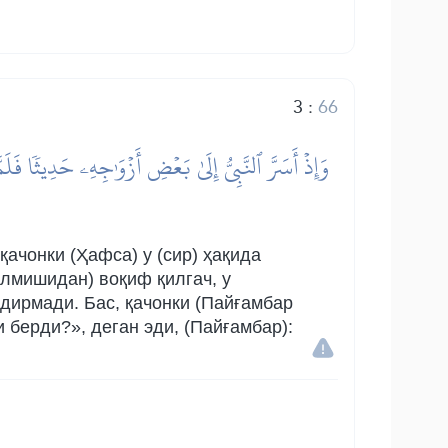
3
:
66
وَإِذۡ أَسَرَّ ٱلنَّبِيُّ إِلَىٰ بَعۡضِ أَزۡوَٰجِهِۦ حَدِيثٗا فَل
ачонки (Ҳафса) у (сир) ҳақида
лмишидан) воқиф қилгач, у
дирмади. Бас, қачонки (Пайғамбар
и берди?», деган эди, (Пайғамбар):