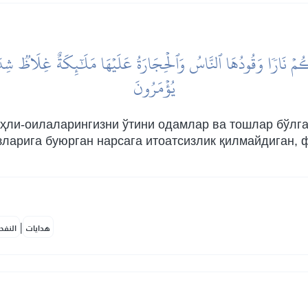
ِيكُمۡ نَارٗا وَقُودُهَا ٱلنَّاسُ وَٱلۡحِجَارَةُ عَلَيۡهَا مَلَٰٓئِكَةٌ غِلَاظٞ شِدَا
يُؤۡمَرُونَ
ҳли-оилаларингизни ўтини одамлар ва тошлар бўлган
ўзларига буюрган нарсага итоатсизлик қилмайдиган,
|
هدايات
النفح