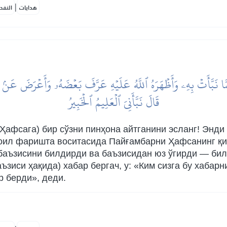
|
هدايات
النفح
َمَّا نَبَّأَتۡ بِهِۦ وَأَظۡهَرَهُ ٱللَّهُ عَلَيۡهِ عَرَّفَ بَعۡضَهُۥ وَأَعۡرَضَ عَنۢ ب
قَالَ نَبَّأَنِيَ ٱلۡعَلِيمُ ٱلۡخَبِيرُ
афсага) бир сўзни пинҳона айтганини эсланг! Энди қ
роил фаришта воситасида Пайғамбарни Ҳафсанинг қи
 баъзисини билдирди ва баъзисидан юз ўгирди — бил
зиси ҳақида) хабар бергач, у: «Ким сизга бу хабарн
р берди», деди.