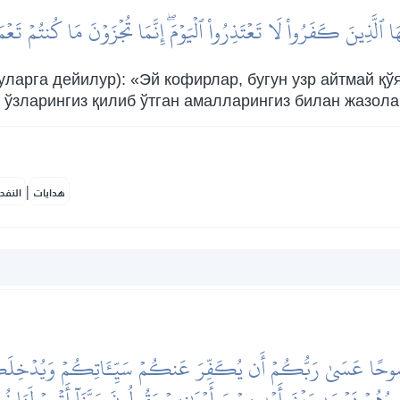
ُهَا ٱلَّذِينَ كَفَرُواْ لَا تَعۡتَذِرُواْ ٱلۡيَوۡمَۖ إِنَّمَا تُجۡزَوۡنَ مَا كُنتُمۡ تَعۡ
уларга дейилур): «Эй кофирлар, бугун узр айтмай қўя
 ўзларингиз қилиб ўтган амалларингиз билан жазол
|
هدايات
النفح
َوۡبَةٗ نَّصُوحًا عَسَىٰ رَبُّكُمۡ أَن يُكَفِّرَ عَنكُمۡ سَيِّـَٔاتِكُمۡ وَيُدۡخِلَك
ُورُهُمۡ يَسۡعَىٰ بَيۡنَ أَيۡدِيهِمۡ وَبِأَيۡمَٰنِهِمۡ يَقُولُونَ رَبَّنَآ أَتۡمِمۡ لَنَا نُو