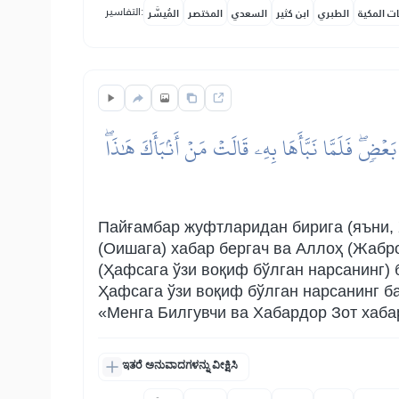
التفاسير:
ات المكية
الطبري
ابن كثير
السعدي
المختصر
المُيسَّر
َعۡضٖۖ فَلَمَّا نَبَّأَهَا بِهِۦ قَالَتۡ مَنۡ أَنۢبَأَكَ هَٰذَاۖ
Пайғамбар жуфтларидан бирига (яъни, Ҳ
(Оишага) хабар бергач ва Аллоҳ (Жаб
(Ҳафсага ўзи воқиф бўлган нарсанинг)
Ҳафсага ўзи воқиф бўлган нарсанинг баъ
«Менга Билгувчи ва Хабардор Зот хаба
ಇತರೆ ಅನುವಾದಗಳನ್ನು ವೀಕ್ಷಿಸಿ