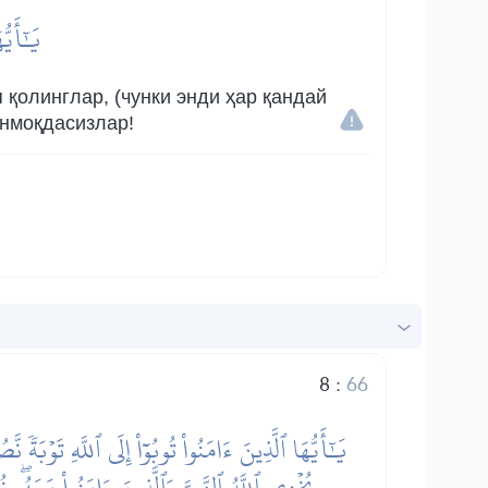
يَٰٓأَيّ
 қолинглар, (чунки энди ҳар қандай
анмоқдасизлар!
8
:
66
يَٰٓأَيُّهَا ٱلَّذِينَ ءَامَنُواْ تُوبُوٓاْ إِلَى ٱللَّهِ ت
يُخۡزِي ٱللَّهُ ٱلنَّبِيَّ وَٱلَّذِينَ ءَامَنُواْ مَعَهُۥۖ ن