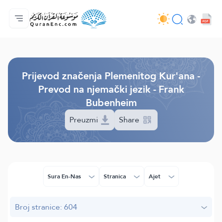
Početna stranica
Sadržaj prijevodā
Audio
Usluge programera - API
O projektu
Kontaktiraj nas
Jezik
Browse Old Version
Prijevod značenja Plemenitog Kur'ana -
Prevod na njemački jezik - Frank
Bubenheim
Preuzmi
Share
Sura En-Nas
Stranica
Ajet
Broj stranice: 604