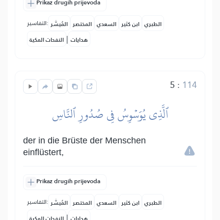
Prikaz drugih prijevoda
التفاسير:
الطبري
ابن كثير
السعدي
المختصر
المُيسَّر
|
هدايات
النفحات المكية
5
:
114
ٱلَّذِي يُوَسۡوِسُ فِي صُدُورِ ٱلنَّاسِ
der in die Brüste der Menschen
einflüstert,
Prikaz drugih prijevoda
التفاسير:
الطبري
ابن كثير
السعدي
المختصر
المُيسَّر
|
هدايات
النفحات المكية