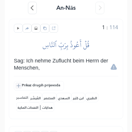
An-Nās
1
:
114
قُلۡ أَعُوذُ بِرَبِّ ٱلنَّاسِ
Sag: Ich nehme Zuflucht beim Herrn der
Menschen,
Prikaz drugih prijevoda
التفاسير:
الطبري
ابن كثير
السعدي
المختصر
المُيسَّر
|
هدايات
النفحات المكية